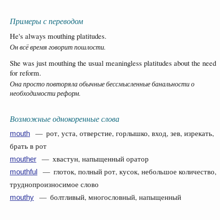
Примеры с переводом
He's always mouthing platitudes.
Он всё время говорит пошлости.
She was just mouthing the usual meaningless platitudes about the need
for reform.
Она просто повторяла обычные бессмысленные банальности о
необходимости реформ.
Возможные однокоренные слова
— рот, уста, отверстие, горлышко, вход, зев, изрекать,
mouth
брать в рот
— хвастун, напыщенный оратор
mouther
— глоток, полный рот, кусок, небольшое количество,
mouthful
труднопроизносимое слово
— болтливый, многословный, напыщенный
mouthy