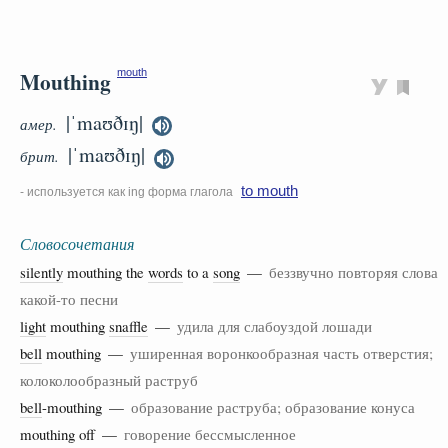
Mouthing
mouth
|ˈmaʊðɪŋ|
амер.
|ˈmaʊðɪŋ|
брит.
to mouth
- используется как ing форма глагола
Словосочетания
silently
mouthing the
words
to a
song
—
беззвучно повторяя слова
какой-то песни
light
mouthing
snaffle
—
удила для слабоуздой лошади
bell
mouthing —
уширенная воронкообразная часть отверстия;
колоколообразный раструб
bell
-mouthing —
образование раструба; образование конуса
mouthing off —
говорение бессмысленное