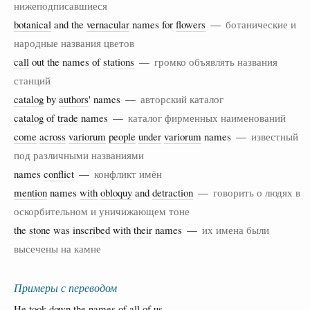
нижеподписавшиеся
botanical
and the
vernacular
names for
flowers
—
ботанические и
народные названия цветов
call
out the names of
stations
—
громко объявлять названия
станций
catalog
by
authors
' names —
авторский каталог
catalog
of
trade
names —
каталог фирменных наименований
come
across
variorum
people
under
variorum
names —
известный
под различными названиями
names
conflict
—
конфликт имён
mention
names
with
obloquy
and
detraction
—
говорить о людях в
оскорбительном и уничижающем тоне
the
stone
was
inscribed
with
their
names —
их имена были
высечены на камне
Примеры с переводом
He took down the names of all of us.