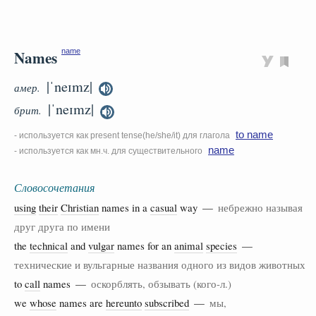
Names
name
|ˈneɪmz|
амер.
|ˈneɪmz|
брит.
to name
- используется как present tense(he/she/it) для глагола
name
- используется как мн.ч. для существительного
Словосочетания
using
their
Christian
names in a
casual
way —
небрежно называя
друг друга по имени
the
technical
and
vulgar
names for an
animal
species
—
технические и вульгарные названия одного из видов животных
to
call
names —
оскорблять, обзывать (кого-л.)
we
whose
names are
hereunto
subscribed
—
мы,