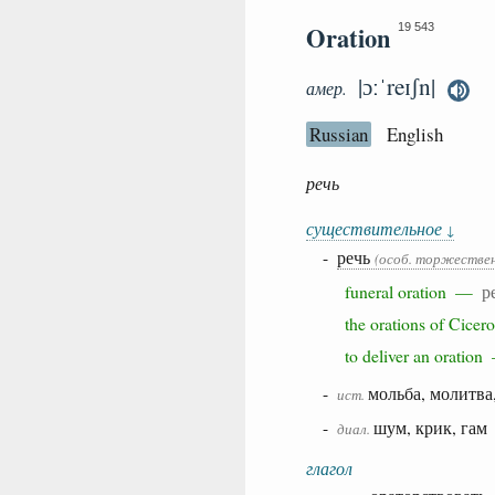
Oration
19 543
|ɔːˈreɪʃn|
амер.
Russian
English
речь
существительное
↓
-
речь
(особ. торжествен
funeral oration —
р
the orations of Cic
to deliver an orati
-
мольба, молитва
ист.
-
шум, крик, гам
диал.
глагол