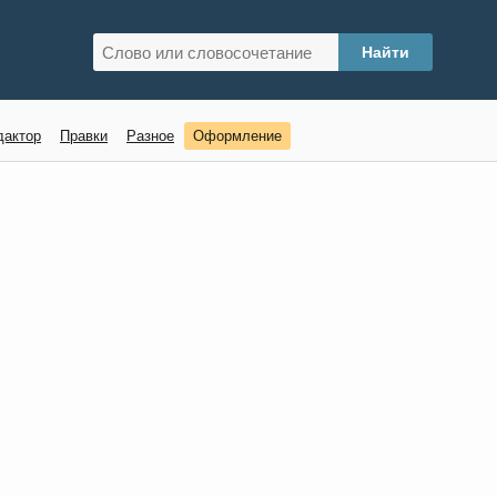
дактор
Правки
Разное
Оформление