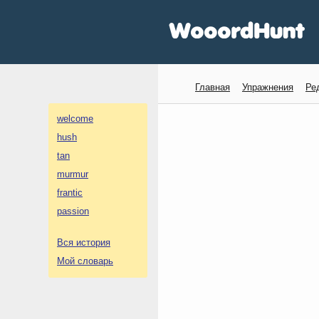
Главная
Упражнения
Ре
welcome
hush
tan
murmur
frantic
passion
Вся история
Мой словарь