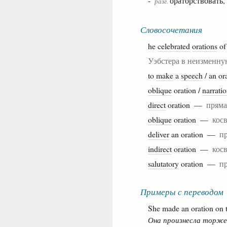
-
ораторствовать,
разг.
Словосочетания
he
celebrated
orations
o
Уэбстера в неизменну
to
make
a
speech
/ an o
oblique
oration /
narrati
direct
oration —
пряма
oblique
oration —
кос
deliver
an oration —
п
indirect
oration —
кос
salutatory
oration —
п
Примеры с переводом
She made an oration on th
Она произнесла торжес