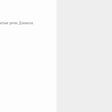
итые речи Дэниела