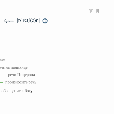
|ɒˈreɪʃ(ə)n|
брит.
ная)
ечь на панихиде
ero —
речи Цицерона
on —
произносить речь
, обращение к богу