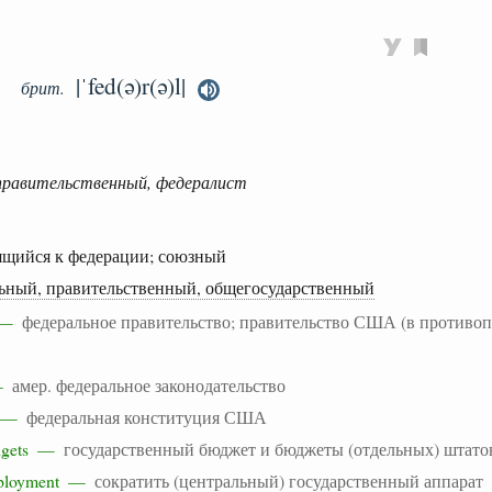
|ˈfed(ə)r(ə)l|
брит.
правительственный, федералист
ящийся к федерации; союзный
ьный, правительственный, общегосударственный
t —
федеральное правительство; правительство США (в противо
 —
амер. федеральное законодательство
on —
федеральная конституция США
budgets —
государственный бюджет и бюджеты (отдельных) штато
employment —
сократить (центральный) государственный аппарат