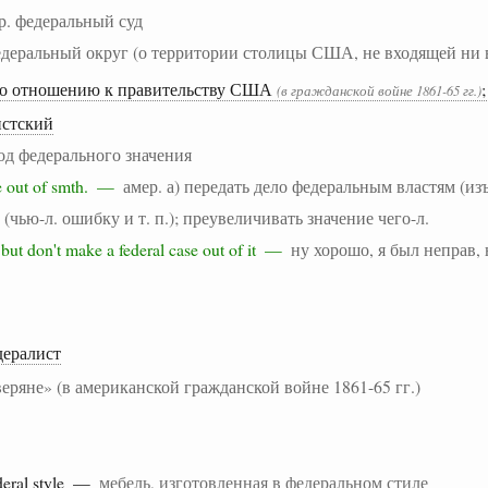
р. федеральный суд
деральный округ (о территории столицы США, не входящей ни 
по отношению к правительству США
(в гражданской войне 1861-65 гг.)
истский
од федерального значения
se out of smth. —
амер. а) передать дело федеральным властям (и
ь (чью-л. ошибку и т. п.); преувеличивать значение чего-л.
g but don't make a federal case out of it —
ну хорошо, я был неправ, 
дералист
веряне» (в американской гражданской войне 1861-65 гг.)
eral
style
—
мебель, изготовленная в федеральном стиле