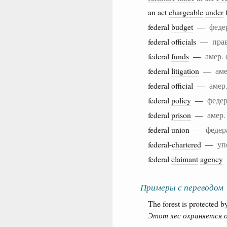
an act
chargeable
under
federal
budget
—
феде
federal
officials
—
пра
federal
funds
—
амер.
federal
litigation
—
аме
federal
official
—
амер
federal
policy
—
федер
federal
prison
—
амер.
federal
union
—
федер
federal-
chartered
—
уп
federal
claimant
agency
Примеры с переводом
The forest is protected by
Этот лес охраняется 