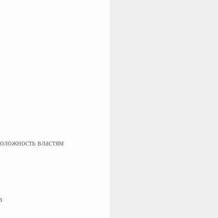
положность властям
в