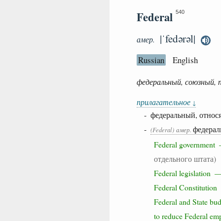
Federal
540
|ˈfedərəl|
амер.
Russian
English
федеральный, союзный, 
прилагательное
↓
- федеральный, относ
-
федерал
(Federal)
амер.
Federal governmen
отдельного штата)
Federal legislation
Federal Constituti
Federal and State 
to reduce Federal 