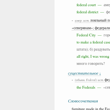
federal court —
аме
federal district —
фе
-
лояльный 
амер.
ист.
«северянам»; федерал
Federal City —
гор
to make a federal ca
штата); б) раздуват
all right, I was wron
много говорить?
существительное
↓
-
фе
(обыкн. Federal)
ист.
the Federals —
«се
Словосочетания
furniture
made
in the
Fed