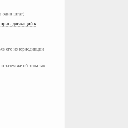
в один штат)
; принадлежащий к
зъяв его из юрисдикции
но зачем же об этом так