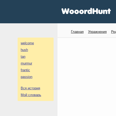
Главная
Упражнения
Ре
welcome
hush
tan
murmur
frantic
passion
Вся история
Мой словарь