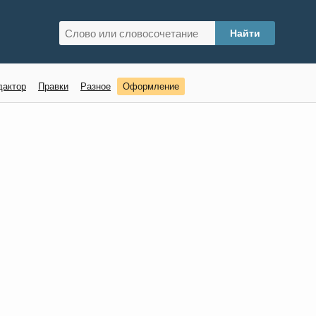
дактор
Правки
Разное
Оформление