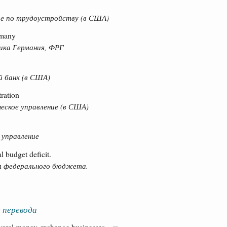
ие по трудоустройству (в США)
rmany
ика Германия, ФРГ
й банк (в США)
ration
еское управление (в США)
 управление
l budget deficit.
 федерального бюджета.
 перевода
everal money-exchange businesses.