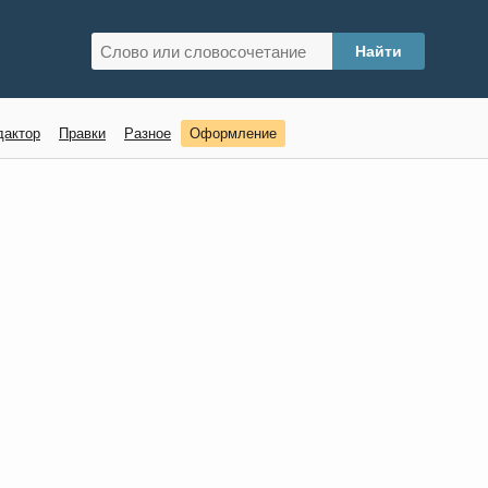
дактор
Правки
Разное
Оформление