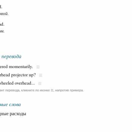
d.
овой.
ad.
ом.
 перевода
kered momentarily.
rhead projector up?
wheeled overhead...
ант перевода, кликните по иконке
, напротив примера.
☰
ные слова
ые расходы