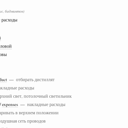
ис, бадминтон)
 расходы
й
оловой
ловы
duct
—
отбирать дистиллят
акладные расходы
рхний свет, потолочный светильник
/
expenses
—
накладные расходы
аривать в верхнем положении
оздушная сеть проводов