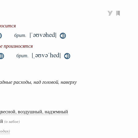
носится
|ˈəʊvəhed|
брит.
ое произносятся
|ˌəʊvəˈhed|
брит.
адные расходы, над головой, наверху
двесной, воздушный, надземный
ый
(о забое)
ходах)