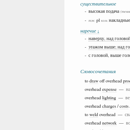
существительное
- высокая подача
(тенн
-
pl
накладные
тж.
ком.
наречие
↓
-
наверху, над голово
-
этажом выше; над г
- с головой, выше го
Словосочетания
to
draw
off overhead
pro
overhead
expense
—
н
overhead
lighting
—
ве
overhead
charges
/
costs
to
weld
overhead —
св
overhead
network
—
в