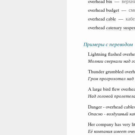
overhead bin —
верхн
overhead
budget
—
см
overhead
cable
—
каб
overhead
catenary
suspe
Примеры с переводом
Lightning flashed overhe
Молнии сверкали над г
Thunder grumbled overh
Гром прогрохотал над 
A large bird flew overhe
Над головой пролетела
Danger - overhead cables
Опасно - воздушный ка
Her company has very lit
Её компания имеет оче