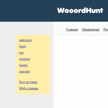
Главная
Упражнения
Ре
welcome
hush
tan
murmur
frantic
passion
Вся история
Мой словарь