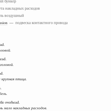
ий бункер
ета накладных расходов
ель воздушный
nsion
—
подвеска контактного провода
ad.
оловой.
ead.
головой.
ad.
 крупная птица.
.
бель.
tle overhead.
нь мало накладных расходов.