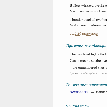
Bullets whizzed overhea
Пули свистели над гол
Thunder cracked overhe
Над головой ударил гр
ещё 20 примеров
Примеры, ожидающие
The overhead lights flic
Can someone set the ove
...the unnumbered stars 
Для того чтобы добавить вари
Возможные однокорен
— накладн
overheads
Формы слова