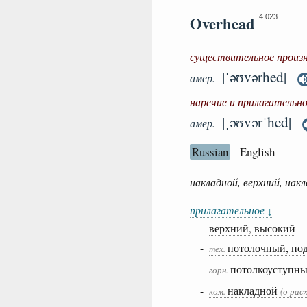
Overhead
4 023
существительное произ
|ˈəʊvərhed|
амер.
наречие и прилагательн
|ˌəʊvərˈhed|
амер.
Russian
English
накладной, верхний, накл
прилагательное
↓
-
верхний, высокий
-
потолочный, по
тех.
-
потолкоуступн
горн.
-
накладной
ком.
(о рас