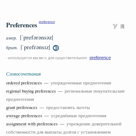
Preferences
preference
|ˈprefərənsəz|
амер.
|ˈprefrənsɪz|
брит.
preference
- используется как мн.ч. для существительного
Словосочетания
ordered
preferences —
упорядоченные предпочтения
regional
buying
preferences —
региональные покупательские
предпочтения
grant
preferences —
предоставлять льготы
average
preferences —
усреднённые предпочтения
assignment
with
preferences —
учреждение доверительной
собственности для выплаты долгов с установлением