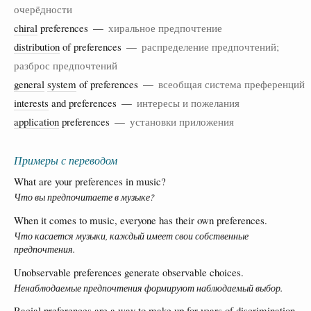
очерёдности
chiral
preferences —
хиральное предпочтение
distribution
of preferences —
распределение предпочтений;
разброс предпочтений
general
system
of preferences —
всеобщая система преференций
interests
and preferences —
интересы и пожелания
application
preferences —
установки приложения
Примеры с переводом
What are your preferences in music?
Что вы предпочитаете в музыке?
When it comes to music, everyone has their own preferences.
Что касается музыки, каждый имеет свои собственные
предпочтения.
Unobservable preferences generate observable choices.
Ненаблюдаемые предпочтения формируют наблюдаемый выбор.
Racial preferences are a way to make up for years of discrimination