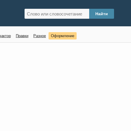
дактор
Правки
Разное
Оформление