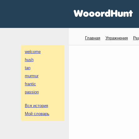
Главная
Упражнения
Ре
welcome
hush
tan
murmur
frantic
passion
Вся история
Мой словарь