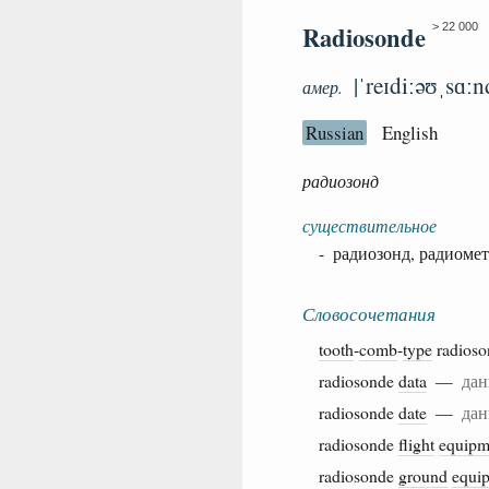
Radiosonde
> 22 000
|ˈreɪdiːəʊˌsɑːn
амер.
Russian
English
радиозонд
существительное
- радиозонд, радиоме
Словосочетания
tooth
-
comb
-
type
radio
radiosonde
data
—
дан
radiosonde
date
—
дан
radiosonde
flight
equipm
radiosonde
ground
equi