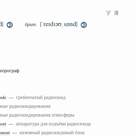
d|
|ˈreɪdɪəʊˌsɒnd|
брит.
теорограф
sonde —
гребенчатый радиозонд
ные радиозондирования
ные радиозондирования атмосферы
ent
—
аппаратура для подъёма радиозонда
pment
—
наземный радиозондовый блок