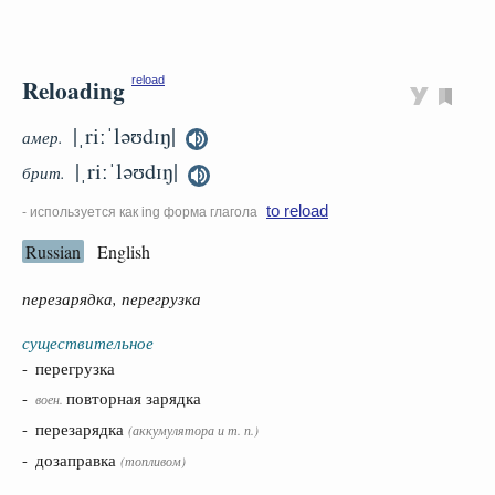
Reloading
reload
|ˌriːˈləʊdɪŋ|
амер.
|ˌriːˈləʊdɪŋ|
брит.
to reload
- используется как ing форма глагола
Russian
English
перезарядка, перегрузка
существительное
- перегрузка
-
повторная зарядка
воен.
- перезарядка
(аккумулятора и т. п.)
- дозаправка
(топливом)