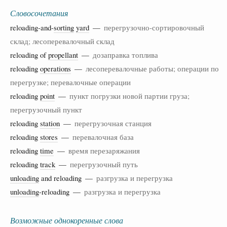
Словосочетания
reloading-and-
sorting
yard
—
перегрузочно-сортировочный
склад; лесоперевалочный склад
reloading of
propellant
—
дозаправка топлива
reloading
operations
—
лесоперевалочные работы; операции по
перегрузке; перевалочные операции
reloading
point
—
пункт погрузки новой партии груза;
перегрузочный пункт
reloading
station
—
перегрузочная станция
reloading
stores
—
перевалочная база
reloading
time
—
время перезаряжания
reloading
track
—
перегрузочный путь
unloading
and reloading —
разгрузка и перегрузка
unloading
-reloading —
разгрузка и перегрузка
Возможные однокоренные слова