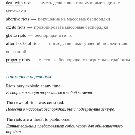
deal
with
riots —
иметь дело с восстаниями; иметь дело с
мятежами
abortive
riots —
покушение на массовые беспорядки
excite
riots —
провоцировать массовые беспорядки
ghetto
riots —
беспорядки в гетто
aftershocks
of riots —
последствия выступлений; последствия
восстаний
property
riots —
массовые беспорядки с погромом и грабежом
Примеры с переводом
Riots may explode at any time.
Беспорядки могут разразиться в любой момент.
The news of riots was censored.
Новости о массовых беспорядках были подвергнуты цензуре.
The riots are a threat to public order.
Данные волнения представляют собой угрозу для общественного
порядка.