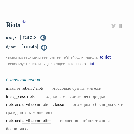
Riots
riot
|ˈraɪəts|
амер.
|ˈraɪəts|
брит.
to riot
- используется как present tense(he/she/it) для глагола
riot
- используется как мн.ч. для существительного
Словосочетания
massive
rebels
/ riots —
массовые бунты, мятежи
to
suppress
riots —
подавить массовые беспорядки
riots and
civil
commotion
clause
—
оговорка о беспорядках и
гражданских волнениях
riots and
civil
commotion
—
волнения и общественные
беспорядки