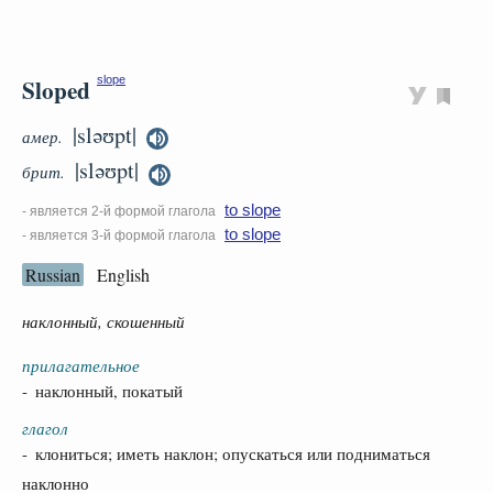
Sloped
slope
|sləʊpt|
амер.
|sləʊpt|
брит.
to slope
- является 2-й формой глагола
to slope
- является 3-й формой глагола
Russian
English
наклонный, скошенный
прилагательное
- наклонный, покатый
глагол
- клониться; иметь наклон; опускаться или подниматься
наклонно