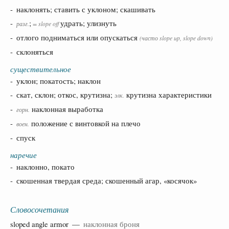
- наклонять; ставить с уклоном; скашивать
-
;
удрать; улизнуть
разг.
= slope off
- отлого подниматься или опускаться
(часто
slope up
,
slope down
)
- склоняться
существительное
- уклон; покатость; наклон
- скат, склон; откос, крутизна;
крутизна характеристики
элк.
-
наклонная выработка
горн.
-
положение с винтовкой на плечо
воен.
- спуск
наречие
- наклонно, покато
- скошенная твердая среда; скошенный агар, «косячок»
Словосочетания
sloped
angle
armor
—
наклонная броня