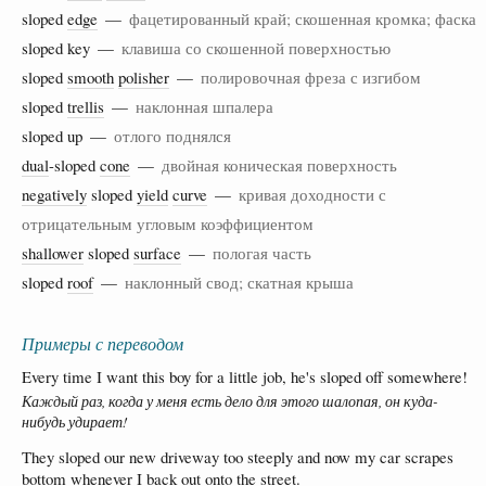
sloped
edge
—
фацетированный край; скошенная кромка; фаска
sloped key —
клавиша со скошенной поверхностью
sloped
smooth
polisher
—
полировочная фреза с изгибом
sloped
trellis
—
наклонная шпалера
sloped up —
отлого поднялся
dual
-sloped
cone
—
двойная коническая поверхность
negatively
sloped
yield
curve
—
кривая доходности с
отрицательным угловым коэффициентом
shallower
sloped
surface
—
пологая часть
sloped
roof
—
наклонный свод; скатная крыша
Примеры с переводом
Every time I want this boy for a little job, he's sloped off somewhere!
Каждый раз, когда у меня есть дело для этого шалопая, он куда-
нибудь удирает!
They sloped our new driveway too steeply and now my car scrapes
bottom whenever I back out onto the street.