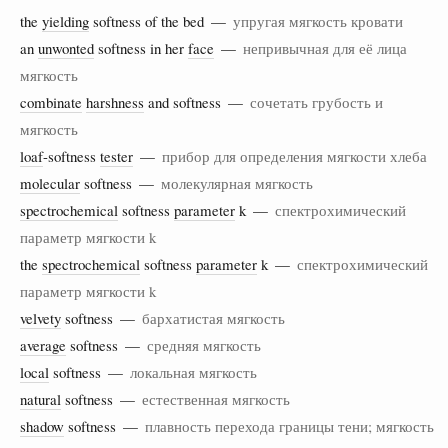
the
yielding
softness of the bed —
упругая мягкость кровати
an
unwonted
softness in her
face
—
непривычная для её лица
мягкость
combinate
harshness
and softness —
сочетать грубость и
мягкость
loaf
-softness
tester
—
прибор для определения мягкости хлеба
molecular
softness —
молекулярная мягкость
spectrochemical
softness
parameter
k —
спектрохимический
параметр мягкости k
the
spectrochemical
softness
parameter
k —
спектрохимический
параметр мягкости k
velvety
softness —
бархатистая мягкость
average
softness —
средняя мягкость
local
softness —
локальная мягкость
natural
softness —
естественная мягкость
shadow
softness —
плавность перехода границы тени; мягкость