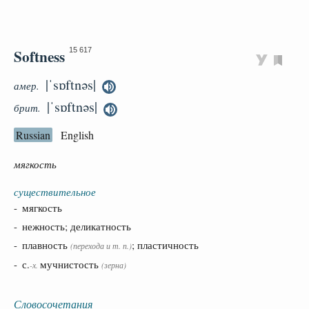
Softness
15 617
|ˈsɒftnəs|
амер.
|ˈsɒftnəs|
брит.
Russian
English
мягкость
существительное
- мягкость
- нежность; деликатность
- плавность
; пластичность
(перехода и т. п.)
- с.
мучнистость
-х.
(зерна)
Словосочетания