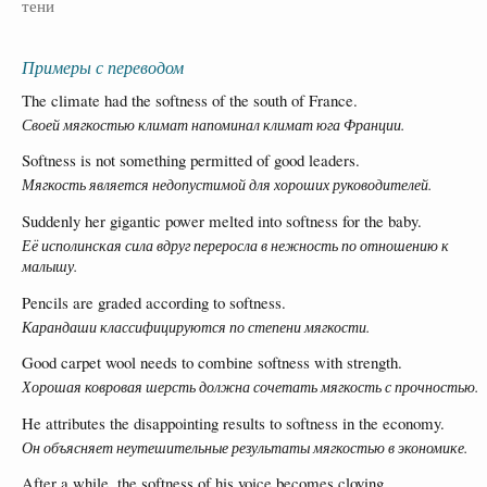
тени
Примеры с переводом
The climate had the softness of the south of France.
Своей мягкостью климат напоминал климат юга Франции.
Softness is not something permitted of good leaders.
Мягкость является недопустимой для хороших руководителей.
Suddenly her gigantic power melted into softness for the baby.
Её исполинская сила вдруг переросла в нежность по отношению к
малышу.
Pencils are graded according to softness.
Карандаши классифицируются по степени мягкости.
Good carpet wool needs to combine softness with strength.
Хорошая ковровая шерсть должна сочетать мягкость с прочностью.
He attributes the disappointing results to softness in the economy.
Он объясняет неутешительные результаты мягкостью в экономике.
After a while, the softness of his voice becomes cloying.