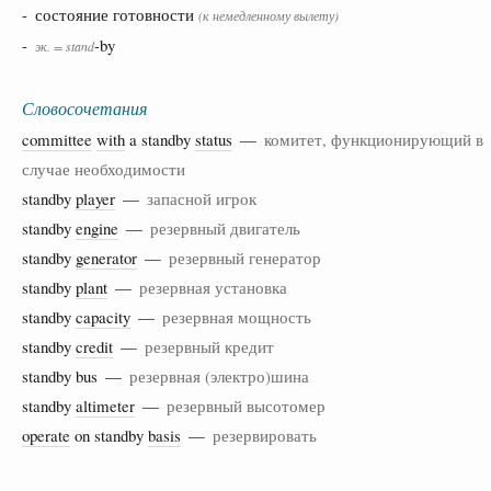
- состояние готовности
(к немедленному вылету)
-
-by
эк.
= stand
Словосочетания
committee
with
a standby
status
—
комитет, функционирующий в
случае необходимости
standby
player
—
запасной игрок
standby
engine
—
резервный двигатель
standby
generator
—
резервный генератор
standby
plant
—
резервная установка
standby
capacity
—
резервная мощность
standby
credit
—
резервный кредит
standby bus —
резервная (электро)шина
standby
altimeter
—
резервный высотомер
operate
on standby
basis
—
резервировать