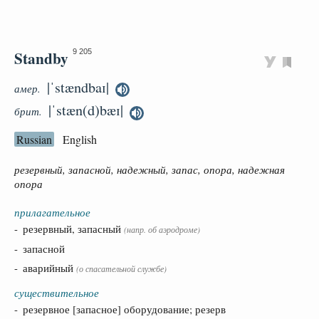
Standby
9 205
|ˈstændbaɪ|
амер.
|ˈstæn(d)bæɪ|
брит.
Russian
English
резервный, запасной, надежный, запас, опора, надежная
опора
прилагательное
- резервный, запасный
(
напр.
об аэродроме)
- запасной
- аварийный
(о спасательной службе)
существительное
- резервное [запасное] оборудование; резерв