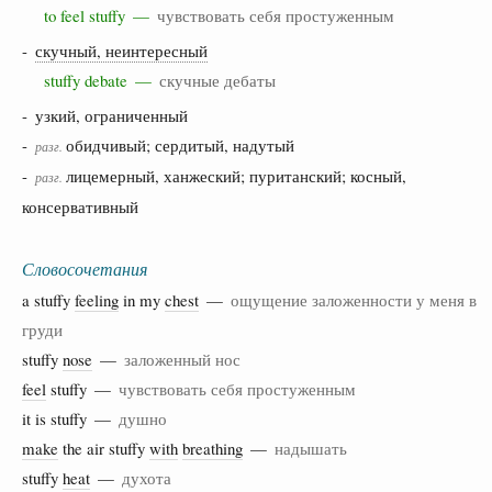
to feel stuffy —
чувствовать себя простуженным
-
скучный, неинтересный
stuffy debate —
скучные дебаты
- узкий, ограниченный
-
обидчивый; сердитый, надутый
разг.
-
лицемерный, ханжеский; пуританский; косный,
разг.
консервативный
Словосочетания
a stuffy
feeling
in my
chest
—
ощущение заложенности у меня в
груди
stuffy
nose
—
заложенный нос
feel
stuffy —
чувствовать себя простуженным
it is stuffy —
душно
make
the air stuffy
with
breathing
—
надышать
stuffy
heat
—
духота