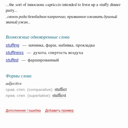
...the sort of innocuous capriccio intended to liven up a stuffy dinner
party...
..своего рода безобидное каприччио, призванное оживить душный
званый ужин...
Возможные однокоренные слова
— начинка, фарш, набивка, прокладка
stuffing
— духота, спертость воздуха
stuffiness
— фаршированный
stuffed
Формы слова
adjective
stuffier
срав. степ. (comparative):
stuffiest
прев. степ. (superlative):
Дополнение / ошибка
Добавить пример