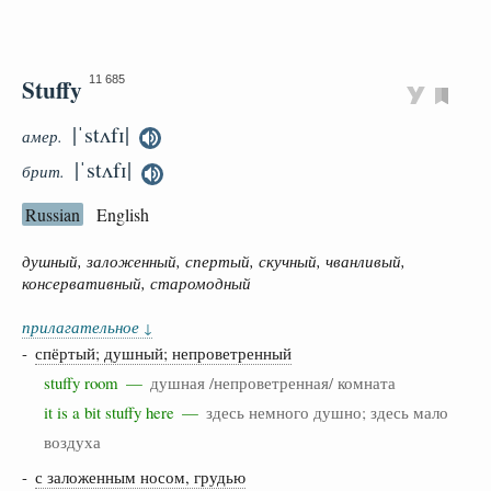
Stuffy
11 685
|ˈstʌfɪ|
амер.
|ˈstʌfɪ|
брит.
Russian
English
душный, заложенный, спертый, скучный, чванливый,
консервативный, старомодный
прилагательное
↓
-
спёртый; душный; непроветренный
stuffy room —
душная /непроветренная/ комната
it is a bit stuffy here —
здесь немного душно; здесь мало
воздуха
-
с заложенным носом, грудью