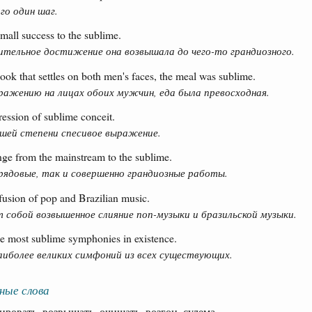
го один шаг.
mall success to the sublime.
ительное достижение она возвышала до чего-то грандиозного.
look that settles on both men's faces, the meal was sublime.
ражению на лицах обоих мужчин, еда была превосходная.
ession of sublime conceit.
сшей степени спесивое выражение.
ge from the mainstream to the sublime.
рядовые, так и совершенно грандиозные работы.
fusion of pop and Brazilian music.
 собой возвышенное слияние поп-музыки и бразильской музыки.
 most sublime symphonies in existence.
наиболее великих симфоний из всех существующих.
ные слова
вать, возвышать, очищать, возгон, сулема