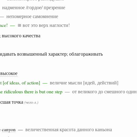
—
надменное /гордое/ презрение
t —
непомерное самомнение
dence! —
≅ вот это верх наглости!
 высокого качества
идавать возвышенный характер; облагораживать
 высокое
ht [of ideas, of action] —
величие мысли [идей, действий]
he ridiculous there is but one step —
от великого до смешного один
ысшая точка
(чего-л.)
e
canyon
—
величественная красота данного каньона