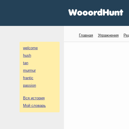
Главная
Упражнения
Ре
welcome
hush
tan
murmur
frantic
passion
Вся история
Мой словарь