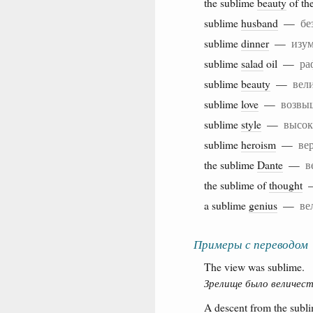
the sublime
beauty
of th
sublime
husband
—
бе
sublime
dinner
—
изу
sublime
salad
oil —
ра
sublime
beauty
—
вел
sublime
love
—
возвы
sublime
style
—
высок
sublime
heroism
—
ве
the sublime
Dante
—
в
the sublime of
thought
a sublime
genius
—
ве
Примеры с переводом
The view was sublime.
Зрелище было величес
A descent from the sublim