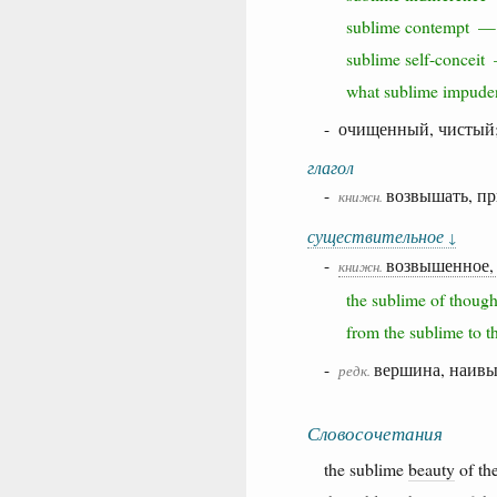
sublime contempt 
sublime self-concei
what sublime impu
- очищенный, чистый;
глагол
-
возвышать, пр
книжн.
существительное
↓
-
возвышенное,
книжн.
the sublime of thoug
from the sublime to t
-
вершина, наив
редк.
Словосочетания
the sublime
beauty
of th