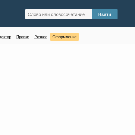
дактор
Правки
Разное
Оформление