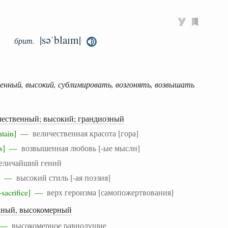
|səˈblaɪm|
брит.
енный, высокий, сублимировать, возгонять, возвышать
ественный; высокий; грандиозный
untain] —
величественная красота [гора]
hts] —
возвышенная любовь [-ые мысли]
еличайший гений
ry] —
высокий стиль [-ая поэзия]
f-sacrifice] —
верх героизма [самопожертвования]
нный, высокомерный
ce —
высокомерное равнодушие