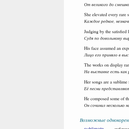
От великого до смешно
She elevated every rare s
Каждое редкое, незнач
Judging by the satisfied 
Судя по довольному вы
His face assumed an expr
Лицо его приняло в вы
The works on display ran
На выставке есть как 
Her songs are a sublime 
Её песни представляют
He composed some of the
Он сочинил несколько 
Возможные однокорен
— сублимиро