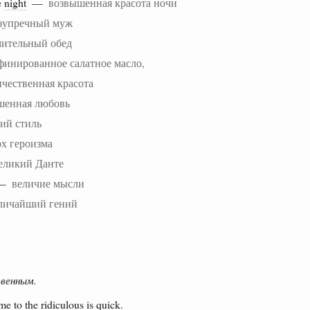
e
night
—
возвышенная красота ночи
зупречный муж
мительный обед
финированное салатное масло,
ичественная красота
шенная любовь
ий стиль
рх героизма
еликий Данте
—
величие мысли
личайший гений
твенным.
e to the ridiculous is quick.