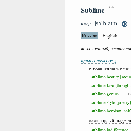
Sublime
13 261
|səˈblaɪm|
амер.
Russian
English
возвышенный, величеств
прилагательное
↓
-
возвышенный, велич
sublime beauty [mo
sublime love [thoug
sublime genius —
в
sublime style [poet
sublime heroism [sel
-
гордый, надме
поэт.
sublime indifferen