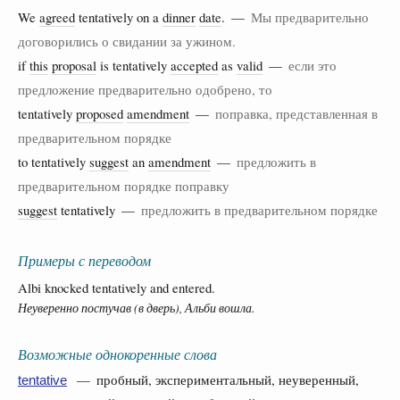
We
agreed
tentatively on a
dinner
date
. —
Мы предварительно
договорились о свидании за ужином.
if
this
proposal
is tentatively
accepted
as
valid
—
если это
предложение предварительно одобрено, то
tentatively
proposed
amendment
—
поправка, представленная в
предварительном порядке
to tentatively
suggest
an
amendment
—
предложить в
предварительном порядке поправку
suggest
tentatively —
предложить в предварительном порядке
Примеры с переводом
Albi knocked tentatively and entered.
Неуверенно постучав (в дверь), Альби вошла.
Возможные однокоренные слова
— пробный, экспериментальный, неуверенный,
tentative