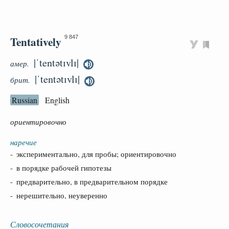
Tentatively
9 847
|ˈtentətɪvlɪ|
амер.
|ˈtentətɪvlɪ|
брит.
Russian
English
ориентировочно
наречие
- экспериментально, для пробы; ориентировочно
- в порядке рабочей гипотезы
- предварительно, в предварительном порядке
- нерешительно, неуверенно
Словосочетания