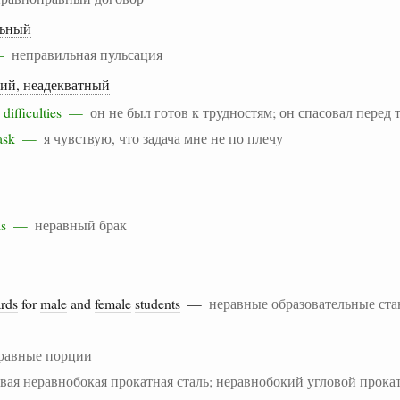
льный
 —
неправильная пульсация
ий, неадекватный
e difficulties —
он не был готов к трудностям; он спасовал перед
e task —
я чувствую, что задача мне не по плечу
uals —
неравный брак
ards
for
male
and
female
students
—
неравные образовательные ста
равные порции
вая неравнобокая прокатная сталь; неравнобокий угловой прока