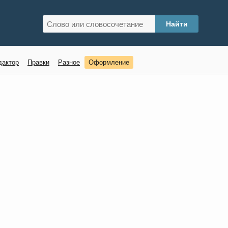
дактор
Правки
Разное
Оформление