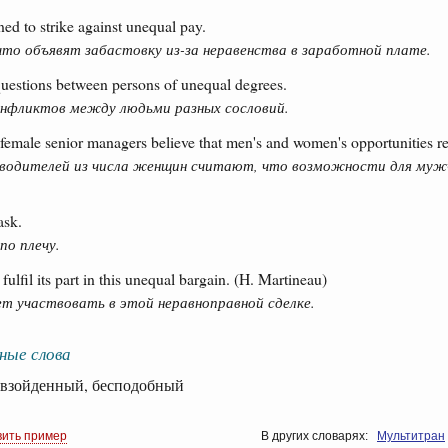
d to strike against unequal pay.
то объявят забастовку из-за неравенства в заработной плате.
 questions between persons of unequal degrees.
онфликтов между людьми разных сословий.
female senior managers believe that men's and women's opportunities r
оводителей из числа женщин считают, что возможности для му
ask.
по плечу.
fulfil its part in this unequal bargain. (H. Martineau)
ет участвовать в этой неравноправной сделке.
ные слова
зойденный, бесподобный
вить пример
В других словарях:
Мультитран