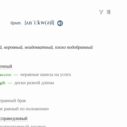
|ʌnˈiːkw(ə)l|
брит.
й, неровный, неадекватный, плохо подобранный
ценный
r success —
неравные шансы на успех
length —
доски разной длины
еравный брак
не равный по положению
есправедливый
еравноправный договор