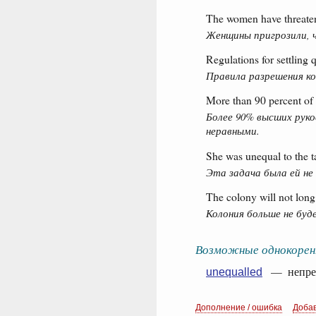
The women have threatene
Женщины пригрозили, ч
Regulations for settling
Правила разрешения к
More than 90 percent of 
Более 90% высших рук
неравными.
She was unequal to the t
Эта задача была ей не 
The colony will not long 
Колония больше не буд
Возможные однокорен
— непрев
unequalled
Дополнение / ошибка
Доба