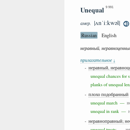
Unequal
9 991
|ʌnˈiːkwəl|
амер.
Russian
English
неравный, неравноценны
прилагательное
↓
-
неравный, неравно
unequal chances fo
planks of unequal 
-
плохо подобранный
unequal march —
н
unequal in rank —
-
неравноправный; н
unequal treaty —
н