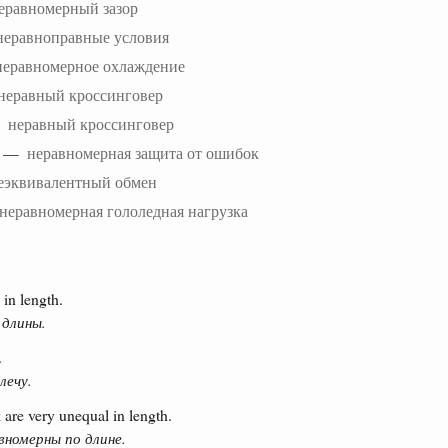
еравномерный зазор
неравноправные условия
неравномерное охлаждение
неравный кроссинговер
—
неравный кроссинговер
—
неравномерная защита от ошибок
еэквивалентный обмен
неравномерная гололедная нагрузка
in length.
 длины.
.
лечу.
 are very unequal in length.
вномерны по длине.