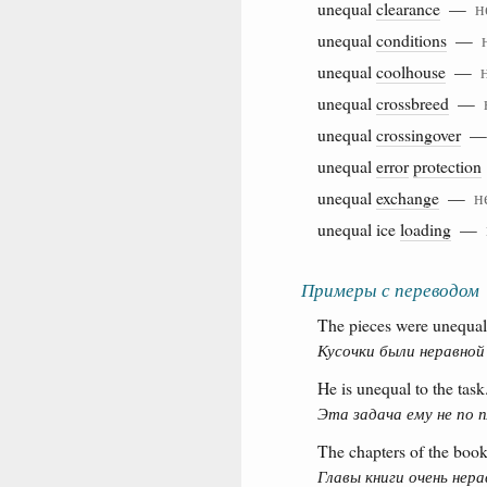
unequal
clearance
—
н
unequal
conditions
—
unequal
coolhouse
—
unequal
crossbreed
—
unequal
crossingover
unequal
error
protection
unequal
exchange
—
н
unequal ice
loading
—
Примеры с переводом
The pieces were unequal 
Кусочки были неравной
He is unequal to the task
Эта задача ему не по п
The chapters of the book
Главы книги очень нера