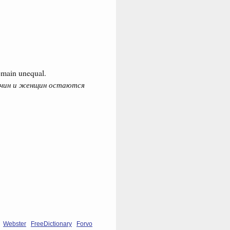
emain unequal.
жчин и женщин остаются
Webster
FreeDictionary
Forvo