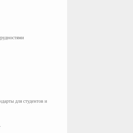
 трудностями
ндарты для студентов и
т