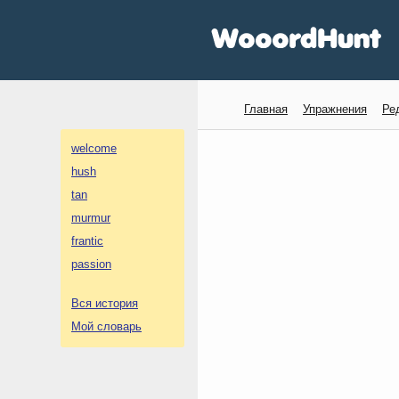
Главная
Упражнения
Ре
welcome
hush
tan
murmur
frantic
passion
Вся история
Мой словарь