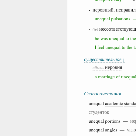
-
неровный, неправи
unequal pulsations
-
несоответствующ
(to)
he was unequal to th
I feel unequal to th
существительное
↓
-
неровня
обыкн.
a marriage of uneq
Словосочетания
unequal
academic
stand
студенток
unequal
portions
—
не
unequal
angles
—
угло