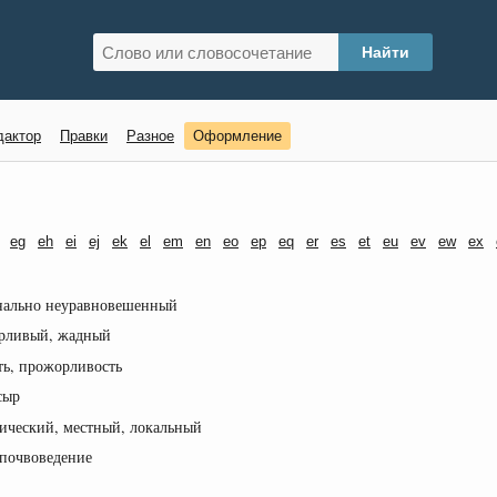
дактор
Правки
Разное
Оформление
eg
eh
ei
ej
ek
el
em
en
eo
ep
eq
er
es
et
eu
ev
ew
ex
нально неуравновешенный
орливый, жадный
сть, прожорливость
сыр
ческий, местный, локальный
 почвоведение