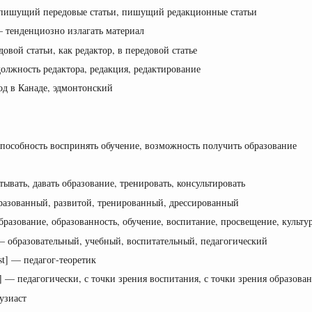
] — пишущий передовые статьи, пишущий редакционные статьи
] — тенденциозно излагать материал
овой статьи, как редактор, в передовой статье
олжность редактора, редакция, редактирование
д в Канаде, эдмонтонский
пособность воспринять обучение, возможность получить образование
тывать, давать образование, тренировать, консультировать
бразованный, развитой, тренированный, дрессированный
образование, образованность, обучение, воспитание, просвещение, культур
 — образовательный, учебный, воспитательный, педагогический
ɪst] — педагог-теоретик
i] — педагогически, с точки зрения воспитания, с точки зрения образова
узиаст