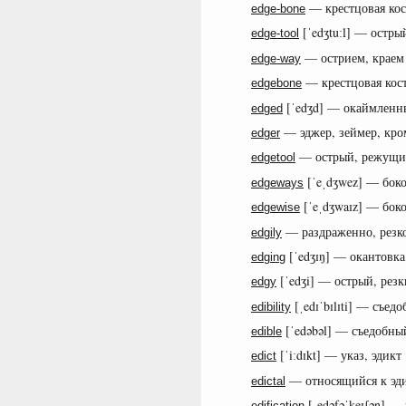
— крестцовая кост
edge-bone
[ˈedʒtuːl] — остр
edge-tool
— острием, краем 
edge-way
— крестцовая кост
edgebone
[ˈedʒd] — окаймленн
edged
— эджер, зеймер, кро
edger
— острый, режущи
edgetool
[ˈeˌdʒwez] — боко
edgeways
[ˈeˌdʒwaɪz] — боко
edgewise
— раздраженно, резко
edgily
[ˈedʒɪŋ] — окантовка
edging
[ˈedʒi] — острый, рез
edgy
[ˌedɪˈbɪlɪti] — съедо
edibility
[ˈedəbəl] — съедобны
edible
[ˈiːdɪkt] — указ, эдикт
edict
— относящийся к эди
edictal
[ˌedəfəˈkeɪʃən] —
edification