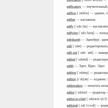
— поучительный,
edificatory
[ˈedəfəs] — здание, 
edifice
— наставник
edifier
[ˈedəˌfaɪ] — наставлять
edify
[ˈedəˌfaɪɪŋ] — нази
edifying
— Эдинбург, эдин
edinburgh
[ˈedɪt] — редактировать
edit
[ˈedɪt ˈaʊt] — выма
edit out
[ˈedətɪd] — редактир
edited
— Эдит, Идис, Эдит
edith
[ˈedətɪŋ] — редактир
editing
[ɪˈdɪʃən] — издание,
edition
— печатать неск
editionalize
[ˈedətər] — редактор,
editor
[ˈedɪtərɪnˈtʃiː
editor-in-chief
[ˌedɪˈtɔːrɪəl] — ре
editorial