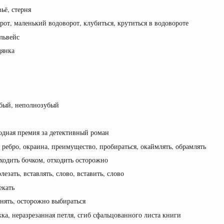
ьё, стерня
рот, маленький водоворот, клубиться, крутиться в водовороте
ельвейс
дянка
зубый, неполнозубый
одная премия за детективный роман
 ребро, окраина, преимущество, пробираться, окаймлять, обрамлять
тходить бочком, отходить осторожно
езать, вставлять, слово, вставить, слово
екать
снять, осторожно выбираться
ка, неразрезанная петля, сгиб сфальцованного листа книги