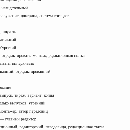
 назидательный
сооружение, доктрина, система взглядов
, поучать
дательный
бургский
, отредактировать, монтаж, редакционная статья
рывать, вычеркивать
ованный, отредактированный
ование
 выпуск, тираж, вариант, копия
олько выпусков, утренний
 монтажер, автор передовиц
f] — главный редактор
дакционный, редакторский, передовица, редакционная статья