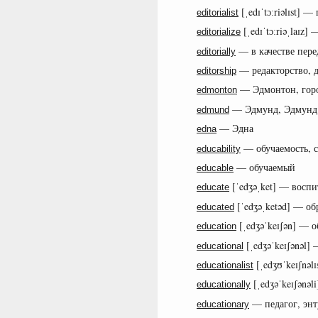
[ˌedɪˈtɔːriəlɪst
editorialist
[ˌedɪˈtɔːriəˌlaɪz
editorialize
— в качестве перед
editorially
— редакторство, д
editorship
— Эдмонтон, горо
edmonton
— Эдмунд, Эдмунд
edmund
— Эдна
edna
— обучаемость, с
educability
— обучаемый
educable
[ˈedʒəˌket] — воспи
educate
[ˈedʒəˌketəd] — о
educated
[ˌedʒəˈkeɪʃən] — 
education
[ˌedʒəˈkeɪʃənəl]
educational
[ˌedʒʊˈkeɪʃnəl
educationalist
[ˌedʒəˈkeɪʃənəl
educationally
— педагог, энт
educationary