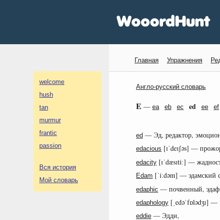
Главная
Упражнения
Ре
welcome
Англо-русский словарь
hush
E
ed
—
ea
eb
ec
ee
ef
tan
murmur
frantic
— Эд, редактор, эмоцио
ed
passion
[ɪˈdeɪʃəs] — прож
edacious
[ɪˈdæsɪtiː] — жадно
edacity
Вся история
[ˈiːdəm] — эдамский 
Edam
Мой словарь
— почвенный, эдафи
edaphic
[ˌedəˈfɒlədʒɪ] —
edaphology
— Эдди,
eddie