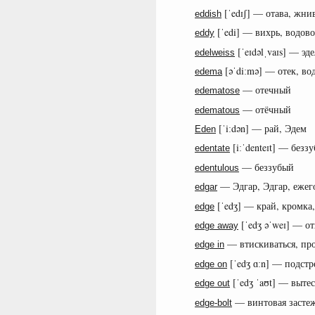
[ˈedɪʃ] — отава, жнив
eddish
[ˈedi] — вихрь, водово
eddy
[ˈeɪdəlˌvaɪs] — эд
edelweiss
[əˈdiːmə] — отек, во
edema
— отечный
edematose
— отёчный
edematous
[ˈiːdən] — рай, Эдем
Eden
[iːˈdenteɪt] — без
edentate
— беззубый
edentulous
— Эдгар, Эдгар, ежег
edgar
[ˈedʒ] — край, кромка,
edge
[ˈedʒ əˈweɪ] — о
edge away
— втискиваться, прол
edge in
[ˈedʒ ɑːn] — подстр
edge on
[ˈedʒ ˈaʊt] — выте
edge out
— винтовая застеж
edge-bolt