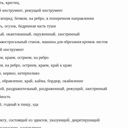
ь, крестец,
ый инструмент, режущий инструмент
вперед, бочком, на ребро, в поперечном направлении
ь, огузок, бедренная часть туши
ый, окантованный, окруженный, заостренный
мкострогальный станок, машина для обрезания кромок листов
й инструмент
м, краем, острием, на ребро
м, на ребро, острием, краем, край к краю
, нервно, нетерпеливо
, обрамление, край, кайма, бордюр, окаймление
кий, раздражительный, раздраженный, режущий, заостренный
бность
й, годный в пищу, еда
кту, состоящий из эдиктов, указующий, декретирующий
 назидание, наставление