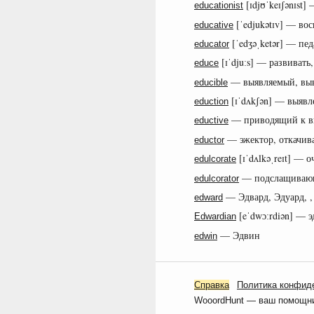
[ɪdjʊˈkeɪʃənɪst]
educationist
[ˈedjukətɪv] — в
educative
[ˈedʒəˌketər] — пед
educator
[ɪˈdjuːs] — развивать
educe
— выявляемый, вы
educible
[ɪˈdʌkʃən] — выявл
eduction
— приводящий к в
eductive
— эжектор, откачив
eductor
[ɪˈdʌlkəˌreɪt] —
edulcorate
— подслащивающ
edulcorator
— Эдвард, Эдуард, ,
edward
[eˈdwɔːrdiən] — 
Edwardian
— Эдвин
edwin
Справка
Политика конфид
WooordHunt — ваш помощник