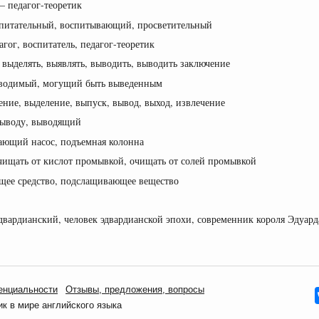
 — педагог-теоретик
оспитательный, воспитывающий, просветительный
агог, воспитатель, педагог-теоретик
, выделять, выявлять, выводить, выводить заключение
водимый, могущий быть выведенным
ение, выделение, выпуск, вывод, выход, извлечение
ыводу, выводящий
ающий насос, подъемная колонна
 очищать от кислот промывкой, очищать от солей промывкой
ее средство, подслащивающее вещество
эдвардианский, человек эдвардианской эпохи, современник короля Эдуар
енциальности
Oтзывы, предложения, вопросы
 в мире английского языка