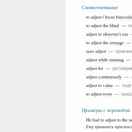
Словосочетания
to adjust /
focus
binocula
to adjust the
blind
—
п
adjust to
observer
's ey
to adjust the
average
zero
adjust —
произво
adjust
while
running
adjust for —
регулиров
adjust
continuously
—
adjust to
value
—
подг
to adjust
roots
—
нахо
Примеры с переводом
He had to adjust to the n
Ему пришлось приспос