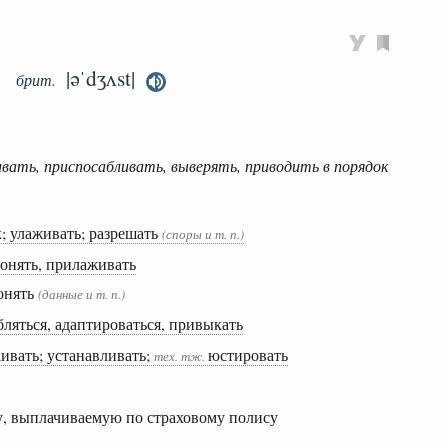
|əˈdʒʌst|
брит.
ивать, приспосабливать, выверять, приводить в порядок
; улаживать; разрешать
(споры и т. п.)
гонять, прилаживать
гонять
(данные и т. п.)
ляться, адаптироваться, привыкать
аивать; устанавливать;
юстировать
тех.
тж.
у, выплачиваемую по страховому полису