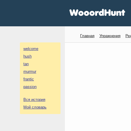
Главная
Упражнения
Ре
welcome
hush
tan
murmur
frantic
passion
Вся история
Мой словарь