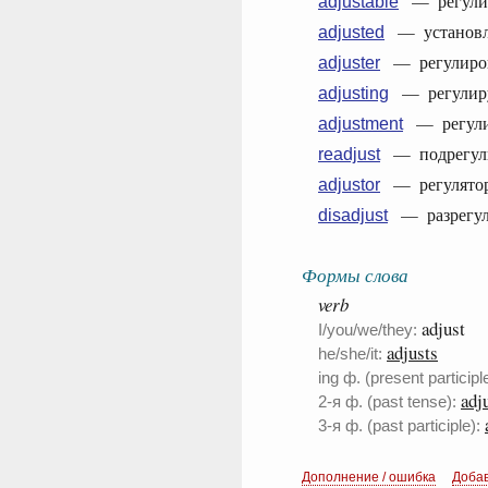
— регулиру
adjustable
— установле
adjusted
— регулировщ
adjuster
— регулиру
adjusting
— регулиро
adjustment
— подрегулир
readjust
— регулятор,
adjustor
— разрегули
disadjust
Формы слова
verb
adjust
I/you/we/they:
adjusts
he/she/it:
ing ф. (present participle
adj
2-я ф. (past tense):
3-я ф. (past participle):
Дополнение / ошибка
Доба