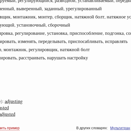
емый, регулирующийся, разводной, устанавливаемый, перед
нный, выверенный, заданный, урегулированный
ик, монтажник, монтер, сборщик, натяжной болт, натяжное у
ющий, установочный, сборочный
вка, регулирование, установка, приспособление, подгонка, со
овать, изменять, переделывать, приспосабливать, исправлять
 монтажник, регулировщик, натяжной болт
ровать, расстраивать, нарушать настройку
adjusting
):
usted
adjusted
вить пример
В других словарях:
Мультитран