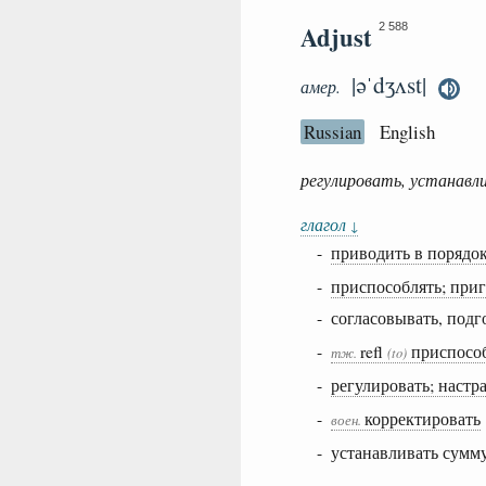
Adjust
2 588
|əˈdʒʌst|
амер.
Russian
English
регулировать, устанавл
глагол
↓
-
приводить в порядок
-
приспособлять; при
- согласовывать, под
-
refl
приспособ
тж.
(to)
-
регулировать; настр
-
корректировать
воен.
- устанавливать сумм