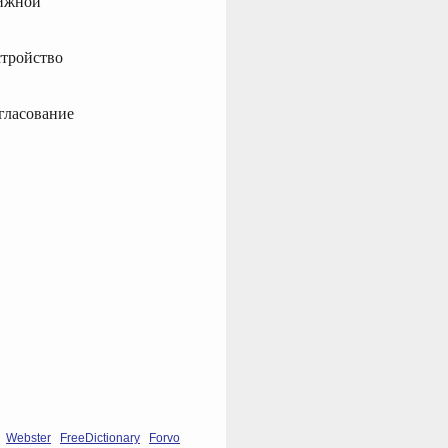
вижной
стройство
гласование
Webster
FreeDictionary
Forvo