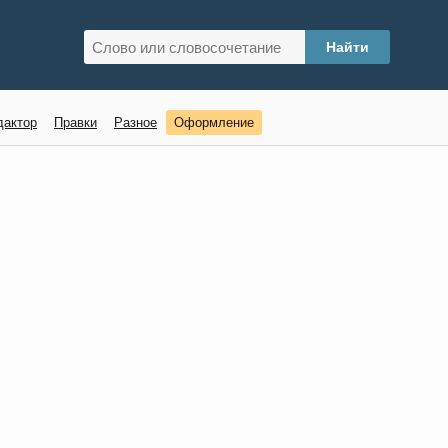
дактор
Правки
Разное
Оформление