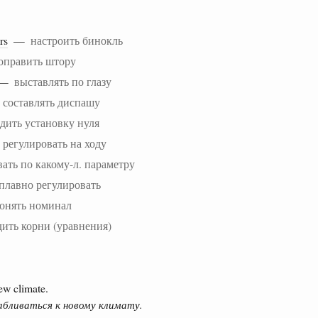
rs
—
настроить бинокль
оправить штору
e —
выставлять по глазу
—
составлять диспашу
дить установку нуля
—
регулировать на ходу
ать по какому-л. параметру
плавно регулировать
онять номинал
дить корни (уравнения)
ew climate.
абливаться к новому климату.