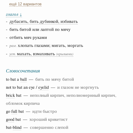
ещё 12 вариантов
глагол
↓
-
дубасить, бить дубинкой, избивать
- бить битой или лаптой по мячу
- отбить мяч руками
-
хлопать глазами; мигать, моргать
разг.
-
махать, взмахивать
уст.
(крыльями)
Словосочетания
to bat a
ball
—
бить по мячу битой
not to bat an eye /
eyelid
—
и глазом не моргнуть
brick
bat —
неполный кирпич, неполномернный кирпич,
обломок кирпича
go
full
bat —
идти быстро
good
bat —
хороший крикетист
bat-
blind
—
совершенно слепой