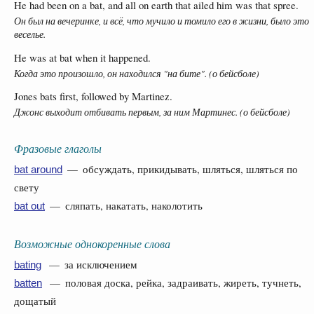
He had been on a bat, and all on earth that ailed him was that spree.
Он был на вечеринке, и всё, что мучило и томило его в жизни, было это
веселье.
He was at bat when it happened.
Когда это произошло, он находился "на бите". (о бейсболе)
Jones bats first, followed by Martinez.
Джонс выходит отбивать первым, за ним Мартинес. (о бейсболе)
Фразовые глаголы
— обсуждать, прикидывать, шляться, шляться по
bat around
свету
— сляпать, накатать, наколотить
bat out
Возможные однокоренные слова
— за исключением
bating
— половая доска, рейка, задраивать, жиреть, тучнеть,
batten
дощатый