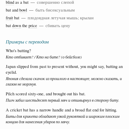
blind
as a bat —
совершенно слепой
bat and
bowl
—
быть бисексуальным
fruit
bat —
плодоядная летучая мышь; крылан
bat
down
the
price
—
сбивать цену
Примеры с переводом
Who's batting?
Кто отбивает? / Кто на бите? (о бейсболе)
Japan slipped from past to present without, you might say, batting an
eyelid.
Япония сделала скачок из прошлого в настоящее, можно сказать, и
глазом не моргнув.
Pilch scored sixty-one, and brought out his bat.
Пилч забил шестьдесят первый мяч и отшвырнул в сторону биту.
A cricket bat has a narrow handle and a broad flat end for hitting.
Биты для крикета обладают узкой рукояткой и широким плоским
концом для нанесения ударов по мячу.