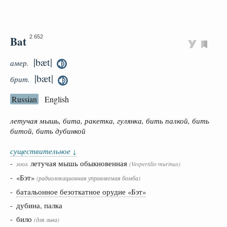
Bat
2 652
|bæt|
амер.
|bæt|
брит.
Russian
English
летучая мышь, бита, ракетка, гулянка, бить палкой, бить
битой, бить дубинкой
существительное
↓
-
летучая мышь обыкновенная
зоол.
(Vespertilio murinus)
- «Бэт»
(радиолокационная управляемая бомба)
-
батальонное безоткатное орудие «Бэт»
- дубина, палка
- било
(для льна)