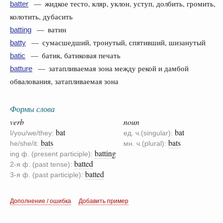
— жидкое тесто, кляр, уклон, уступ, долбить, громить,
batter
колотить, дубасить
— ватин
batting
— сумасшедший, тронутый, спятивший, шизанутый
batty
— батик, батиковая печать
batic
— затапливаемая зона между рекой и дамбой
batture
обвалования, затапливаемая зона
Формы слова
verb
noun
bat
bat
I/you/we/they:
ед. ч.(singular):
bats
bats
he/she/it:
мн. ч.(plural):
batting
ing ф. (present participle):
batted
2-я ф. (past tense):
batted
3-я ф. (past participle):
Дополнение / ошибка
Добавить пример