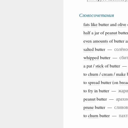
Словосочетания
fats
like
butter and
olive
half
a jar of
peanut
butt
even
amounts
of butter 
salted
butter —
солёно
whipped
butter —
сбит
a pat /
stick
of butter 
to
churn
/
cream
/
make
to
spread
butter (on
brea
to fry in butter —
жари
peanut
butter —
арахи
prune
butter —
сливов
to
churn
butter —
пахт