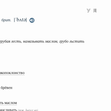
|ˈbʌtə|
брит.
 грубая лесть, намазывать маслом, грубо льстить
изкопоклонство
 брёвен
ать маслом
умасливать
(тж. butter up)