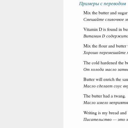
Примеры с переводом
Mix the butter and sugar 
Смешайте сливочное ма
Vitamin D is found in but
Витамин D содержится
Mix the flour and butter 
Хорошо перемешайте м
The cold hardened the bu
От холода масло затве
Butter will enrich the sa
Масло сделает соус вк
The butter had a twang.
Масло имело неприятн
Writing is my bread and 
Писательство — это м