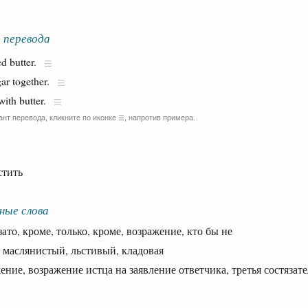
 перевода
d butter.
ar together.
with butter.
ант перевода, кликните по иконке
, напротив примера.
☰
тить
ные слова
ато, кроме, только, кроме, возражение, кто бы не
аслянистый, льстивый, кладовая
е, возражение истца на заявление ответчика, третья состязате