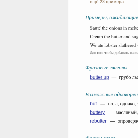
ещё 23 примера
Примеры, ожидающие
Sauté the onions in melte
Cream the butter and sug
We ate lobster slathered 
Для того чтобы добавить вари
Фразовые глаголы
— грубо льс
butter up
Возможные однокорен
— но, а, однако, з
but
— масляный, м
buttery
— опровержени
rebutter
Формы слова