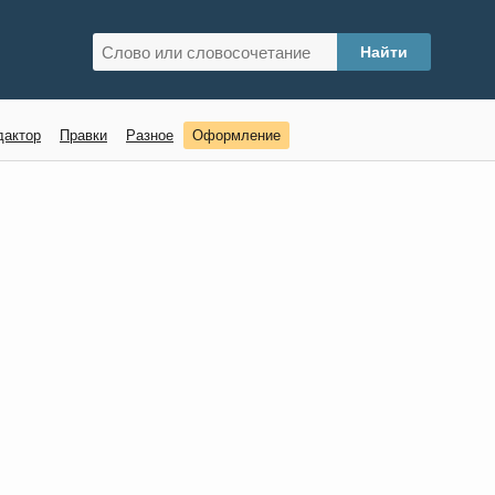
дактор
Правки
Разное
Оформление