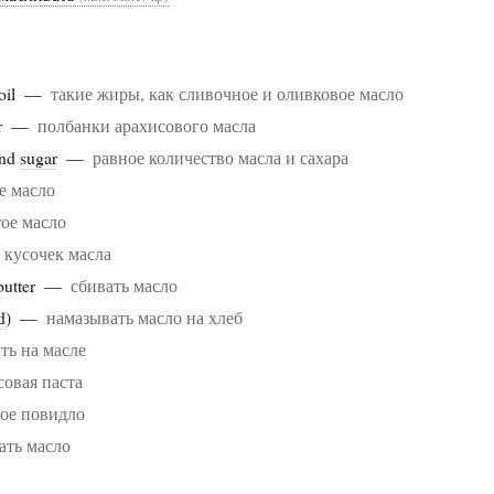
oil —
такие жиры, как сливочное и оливковое масло
er —
полбанки арахисового масла
and
sugar
—
равное количество масла и сахара
е масло
ое масло
—
кусочек масла
butter —
сбивать масло
d
) —
намазывать масло на хлеб
ть на масле
совая паста
ое повидло
ать масло