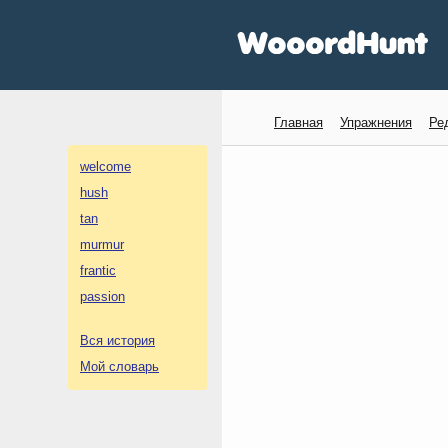
Главная
Упражнения
Ре
welcome
hush
tan
murmur
frantic
passion
Вся история
Мой словарь