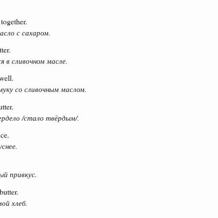
together.
сло с сахаром.
ter.
 в сливочном масле.
well.
уку со сливочным маслом.
tter.
рдело /стало твёрдым/.
uce.
уснее.
ый привкус.
butter.
ой хлеб.