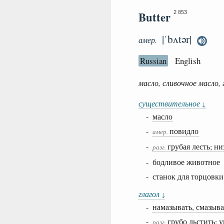
Butter
2 853
|ˈbʌtər|
амер.
Russian
English
масло, сливочное масло,
существительное
↓
-
масло
-
повидло
амер.
-
грубая лесть; н
разг.
- бодливое животное
- станок для торцовки
глагол
↓
-
намазывать, смазыв
-
грубо льстить; 
разг.