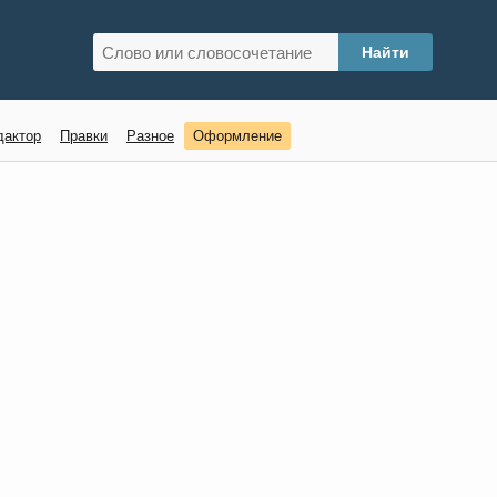
дактор
Правки
Разное
Оформление