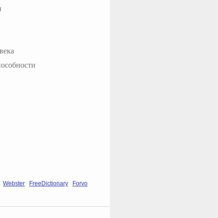
и
века
пособности
Webster
FreeDictionary
Forvo