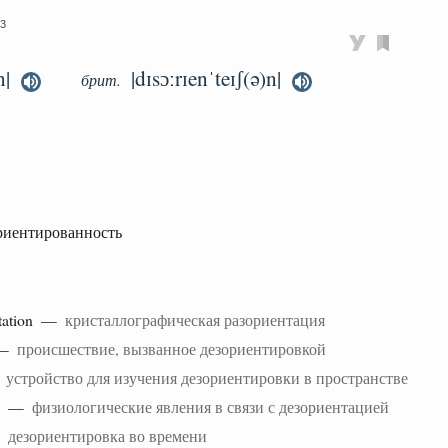
3
n|
|dɪsɔːrɪenˈteɪʃ(ə)n|
брит.
ориентированность
ntation —
кристаллографическая разориентация
—
происшествие, вызванное дезориентировкой
—
устройство для изучения дезориентировки в пространстве
—
физиологические явления в связи с дезориентацией
—
дезориентировка во времени