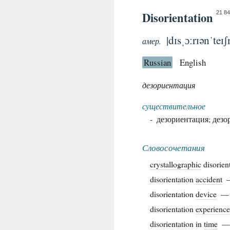
Disorientation
21 84
|dɪsˌɔːrɪənˈteɪʃ
амер.
Russian
English
дезориентация
существительное
- дезориентация; дез
Словосочетания
crystallographic
disorie
disorientation
accident
disorientation
device
disorientation
experience
disorientation in
time