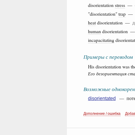
disorientation
stress
—
"disorientation"
trap
heat
disorientation —
д
human
disorientation
incapacitating
disorient
Примеры с переводом
His disorientation was the
Его дезориентация ст
Возможные однокорен
— потер
disorientated
Дополнение / ошибка
Доба