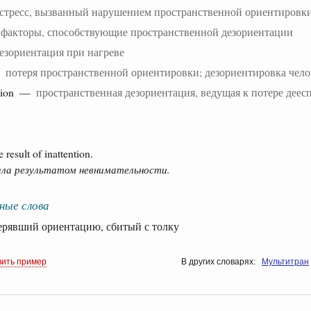
стресс, вызванный нарушением пространственной ориентировк
—
факторы, способствующие пространственной дезориентации
езориентация при нагреве
 —
потеря пространственной ориентировки; дезориентировка чело
ation —
пространственная дезориентация, ведущая к потере деес
 result of inattention.
ала результатом невнимательности.
ные слова
явший ориентацию, сбитый с толку
вить пример
В других словарях:
Мультитран