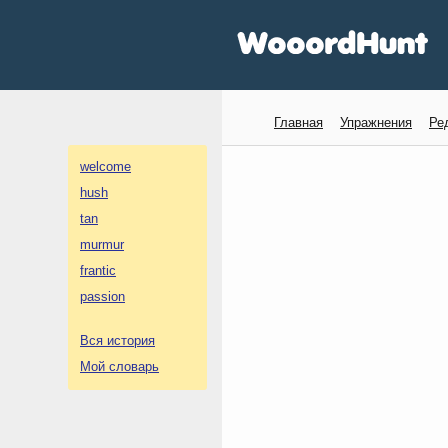
Главная
Упражнения
Ре
welcome
hush
tan
murmur
frantic
passion
Вся история
Мой словарь