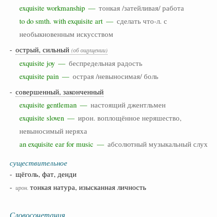
exquisite workmanship —
тонкая /затейливая/ работа
to do smth. with exquisite art —
сделать что-л. с
необыкновенным искусством
-
острый, сильный
(об ощущении)
exquisite joy —
беспредельная радость
exquisite pain —
острая /невыносимая/ боль
-
совершенный, законченный
exquisite gentleman —
настоящий джентльмен
exquisite sloven —
ирон. воплощённое неряшество,
невыносимый неряха
an exquisite ear for music —
абсолютный музыкальный слух
существительное
- щёголь, фат, денди
-
тонкая натура, изысканная личность
ирон.
Словосочетания