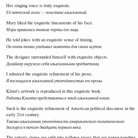
Her singing voice is truly exquisite.
Её певческий голос — поистине изысканный.
Mary liked the exquisite lineaments of his face.
Мэри нравились тонкие черты его лица.
He told jokes with an exquisite sense of timing.
Он очень тонко угадывал моменты для своих шуток.
The designer surrounded himself with exquisite objects.
Дизайнер окружил себя изысканными предметами.
I admired the exquisite refinement of his prose.
Я восхищался изысканной утончённостью его прозы.
Klimt's artwork is reproduced in this exquisite book.
Работы Климта представлены в этой изысканной книге.
Such is the exquisite refinement of American political discourse in the
early 21st century.
Такова изысканная утончённость американского политического
дискурса в начале двадцать первого века.
The rattan's stems are split into willowy staves that are woven together