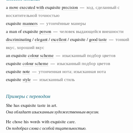
a
move
executed
with
exquisite
precision
—
ход, сделанный с
восхитительной точностью
exquisite
manners
—
утончённые манеры
a man of exquisite
person
—
человек выдающейся внешности
discriminating
/
elegant
/
excellent
/ exquisite /
good
taste
—
тонкий
вкус, хороший вкус
an exquisite
colour
scheme
—
изысканный подбор цветов
exquisite
colour
scheme
—
изысканный подбор цветов
exquisite
note
—
утонченная нота; изысканная нота
exquisite
style
—
изысканный стиль
Примеры с переводом
She has exquisite taste in art.
Она обладает изысканным художественным вкусом.
He chose his words with exquisite care.
Он подобрал слова с особой тщательностью.