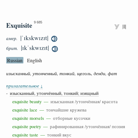
Exquisite
9 685
|ˈɪkskwɪzɪt|
амер.
|ɪkˈskwɪzɪt|
брит.
Russian
English
изысканный, утонченный, тонкий, щеголь, денди, фат
прилагательное
↓
-
изысканный, утончённый, тонкий; изящный
exquisite beauty —
изысканная /утончённая/ красота
exquisite lace —
тончайшие кружева
exquisite morsels —
отборные кусочки
exquisite poetry —
рафинированная /утончённая/ поэзия
exquisite taste —
тонкий вкус