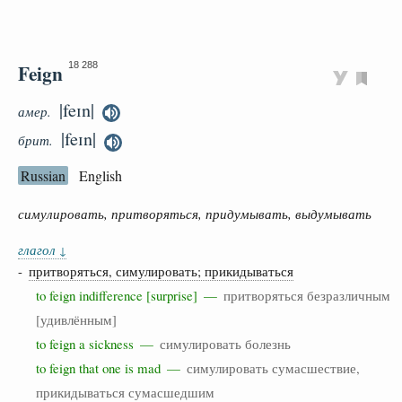
Feign
18 288
|feɪn|
амер.
|feɪn|
брит.
Russian
English
симулировать, притворяться, придумывать, выдумывать
глагол
↓
-
притворяться, симулировать; прикидываться
to feign indifference [surprise] —
притворяться безразличным
[удивлённым]
to feign a sickness —
симулировать болезнь
to feign that one is mad —
симулировать сумасшествие,
прикидываться сумасшедшим