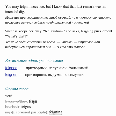
You may feign innocence, but I know that that last remark was an
intended dig.
Можешь притворяться невинной овечкой, но я точно знаю, что это
последнее замечание было преднамеренной насмешкой.
Success keeps her busy. “Relaxation?" she asks, feigning puzzlement.
“What's that?"
Успех не даёт ей сидеть без дела. — Отдых? — с притворным
недоумением спрашивает она. — А что это такое?
Возможные однокоренные слова
— притворный, напускной, фальшивый
feigned
— притворщик, выдумщик, симулянт
feigner
Формы слова
verb
feign
I/you/we/they:
feigns
he/she/it:
feigning
ing ф. (present participle):