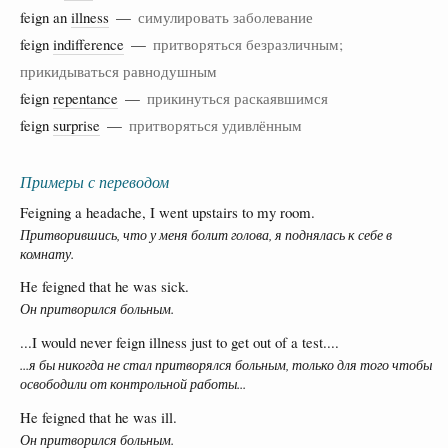
feign an
illness
—
симулировать заболевание
feign
indifference
—
притворяться безразличным;
прикидываться равнодушным
feign
repentance
—
прикинуться раскаявшимся
feign
surprise
—
притворяться удивлённым
Примеры с переводом
Feigning a headache, I went upstairs to my room.
Притворившись, что у меня болит голова, я поднялась к себе в
комнату.
He feigned that he was sick.
Он притворился больным.
...I would never feign illness just to get out of a test....
...я бы никогда не стал притворялся больным, только для того чтобы
освободили от контрольной работы...
He feigned that he was ill.
Он притворился больным.