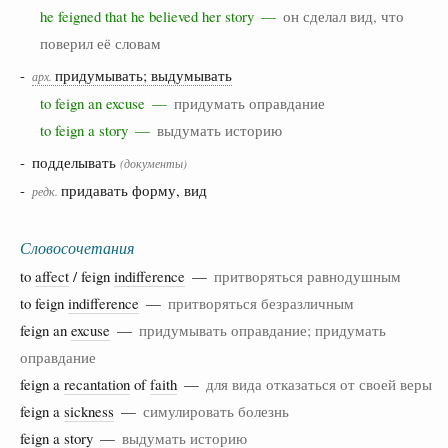
he feigned that he believed her story —
он сделал вид, что
поверил её словам
-
придумывать; выдумывать
арх.
to feign an excuse —
придумать оправдание
to feign a story —
выдумать историю
- подделывать
(документы)
-
придавать форму, вид
редк.
Словосочетания
to
affect
/ feign
indifference
—
притворяться равнодушным
to feign
indifference
—
притворяться безразличным
feign an
excuse
—
придумывать оправдание; придумать
оправдание
feign a
recantation
of
faith
—
для вида отказаться от своей веры
feign a
sickness
—
симулировать болезнь
feign a
story
—
выдумать историю