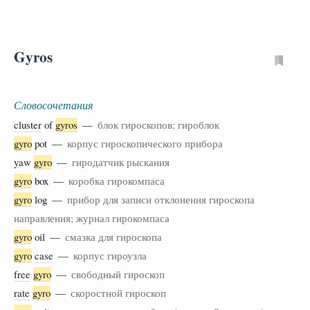
Gyros
Словосочетания
cluster
of
gyros
—
блок гироскопов; гироблок
gyro
pot —
корпус гироскопического прибора
yaw
gyro
—
гиродатчик рыскания
gyro
box —
коробка гирокомпаса
gyro
log —
прибор для записи отклонения гироскопа
направления; журнал гирокомпаса
gyro
oil —
смазка для гироскопа
gyro
case
—
корпус гироузла
free
gyro
—
свободный гироскоп
rate
gyro
—
скоростной гироскоп