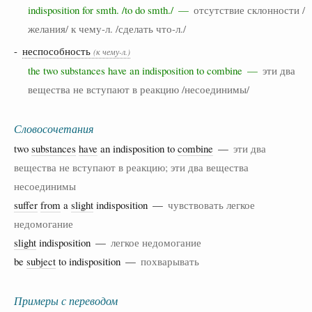
indisposition for smth. /to do smth./ —
отсутствие склонности /
желания/ к чему-л. /сделать что-л./
-
неспособность
(к чему-л.)
the two substances have an indisposition to combine —
эти два
вещества не вступают в реакцию /несоединимы/
Словосочетания
two
substances
have
an indisposition to
combine
—
эти два
вещества не вступают в реакцию; эти два вещества
несоединимы
suffer
from
a
slight
indisposition —
чувствовать легкое
недомогание
slight
indisposition —
легкое недомогание
be
subject
to indisposition —
похварывать
Примеры с переводом