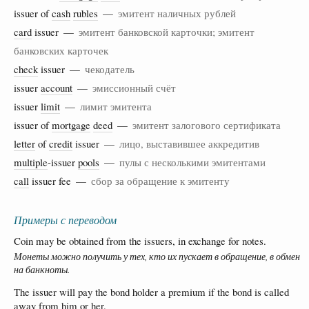
issuer of
cash
rubles
—
эмитент наличных рублей
card
issuer —
эмитент банковской карточки; эмитент
банковских карточек
check
issuer —
чекодатель
issuer
account
—
эмиссионный счёт
issuer
limit
—
лимит эмитента
issuer of
mortgage
deed
—
эмитент залогового сертификата
letter
of
credit
issuer —
лицо, выставившее аккредитив
multiple
-issuer
pools
—
пулы с несколькими эмитентами
call
issuer fee —
сбор за обращение к эмитенту
Примеры с переводом
Coin may be obtained from the issuers, in exchange for notes.
Монеты можно получить у тех, кто их пускает в обращение, в обмен
на банкноты.
The issuer will pay the bond holder a premium if the bond is called
away from him or her.