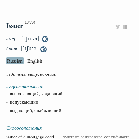
Issuer
13 330
|ˈɪʃuːər|
амер.
|ˈɪʃuːə|
брит.
Russian
English
издатель, выпускающий
существительное
- выпускающий, издающий
- испускающий
- выдающий, снабжающий
Словосочетания
issuer of a
mortgage
deed
—
эмитент залогового сертификата