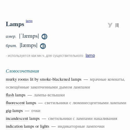
Lamps
lamp
|ˈlæmps|
амер.
|læmps|
брит.
lamp
- используется как мн.ч. для существительного
Словосочетания
murky
rooms
lit by
smoke
-
blackened
lamps —
мрачные комнаты,
освещённые закопченными дымом лампами
flash
lamps —
лампы-вспышки
fluorescent
lamps —
светильники с люминесцентными лампами
gig-lamps —
очки
incandescent
lamps —
светильники с лампами накаливания
indication
lamps or
lights
—
индикаторные лампочки