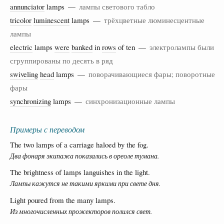
annunciator
lamps —
лампы светового табло
tricolor
luminescent
lamps —
трёхцветные люминесцентные
лампы
electric
lamps
were
banked
in
rows
of ten —
электролампы были
сгруппированы по десять в ряд
swiveling
head
lamps —
поворачивающиеся фары; поворотные
фары
synchronizing
lamps —
синхронизационные лампы
Примеры с переводом
The two lamps of a carriage haloed by the fog.
Два фонаря экипажа показались в ореоле тумана.
The brightness of lamps languishes in the light.
Лампы кажутся не такими яркими при свете дня.
Light poured from the many lamps.
Из многочисленных прожекторов полился свет.