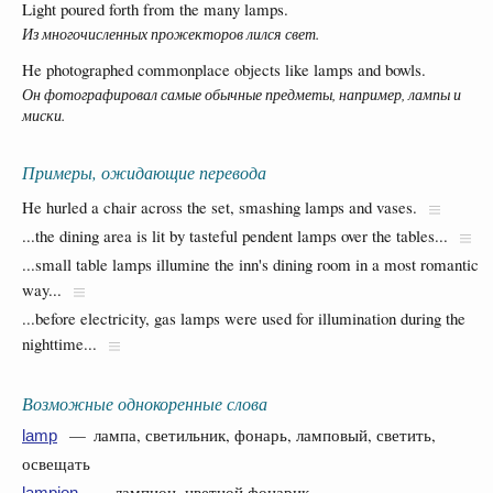
Light poured forth from the many lamps.
Из многочисленных прожекторов лился свет.
He photographed commonplace objects like lamps and bowls.
Он фотографировал самые обычные предметы, например, лампы и
миски.
Примеры, ожидающие перевода
He hurled a chair across the set, smashing lamps and vases.
...the dining area is lit by tasteful pendent lamps over the tables...
...small table lamps illumine the inn's dining room in a most romantic
way...
...before electricity, gas lamps were used for illumination during the
nighttime...
Возможные однокоренные слова
— лампа, светильник, фонарь, ламповый, светить,
lamp
освещать
— лампион, цветной фонарик