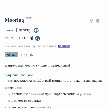
Mooring
moor
|ˈmʊrɪŋ|
амер.
|ˈmɔːrɪŋ|
брит.
to moor
- используется как ing форма глагола
Russian
English
швартовка, место стоянки, причальный
существительное
-
постановка на мёртвый якорь; постановка на два якоря;
мор.
швартовка
-
крепление
; пришвартовывание
ав.
(самолёта)
(дирижабля)
-
место стоянки
pl.
мор.
-
место крепления
ав.
(самолёта)