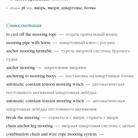
-
pl
якорь, якоря; швартовы; бочка
обыкн.
мор.
Словосочетания
to
cast
off the mooring
rope
—
отдать причальный конец
mooring
pipe
with
horns
—
швартовный клюз с рогами
anchor
mooring
turntable
—
турель якорной системы бурового
судна
anchor
mooring —
закрепление якорями
anchoring
to mooring
buoys
—
постановка на швартовные бочки
automatic
constant
tension
mooring
winch
—
автоматическая
постоянного натяжения швартовная лебёдка
automatic
constant
-
tension
mooring
winch
—
автоматическая
швартовная лебёдка постоянного натяжения
break
the mooring —
сорваться с якоря; сорвать с якоря
chain
anchor
leg mooring —
якорная швартовая система с цепью
combination
chain
and
wire
rope
mooring
system
—