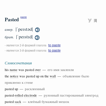
Pasted
paste
|ˈpeɪstəd|
амер.
|ˈpeɪstɪd|
брит.
to paste
- является 2-й формой глагола
to paste
- является 3-й формой глагола
Словосочетания
his
name
was pasted
over
—
его имя заклеили
the
notice
was pasted up on the
wall
—
объявление было
приклеено к стене
pasted up —
расклеенный
pasted-
rolled
electrode
—
рулонный пастированный электрод
pasted
sack
—
клеёный бумажный мешок