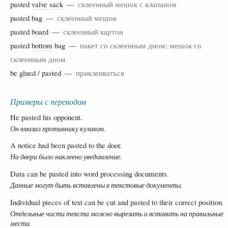
pasted
valve
sack
—
склеенный мешок с клапаном
pasted bag —
склеенный мешок
pasted
board
—
склеенный картон
pasted
bottom
bag —
пакет со склеенным дном; мешок со
склеенным дном
be
glued
/ pasted —
приклеиваться
Примеры с переводом
He pasted his opponent.
Он вмазал противнику кулаком.
A notice had been pasted to the door.
На двери было наклеено уведомление.
Data can be pasted into word processing documents.
Данные могут быть вставлены в текстовые документы.
Individual pieces of text can be cut and pasted to their correct position.
Отдельные части текста можно вырезать и вставить на правильные
места.