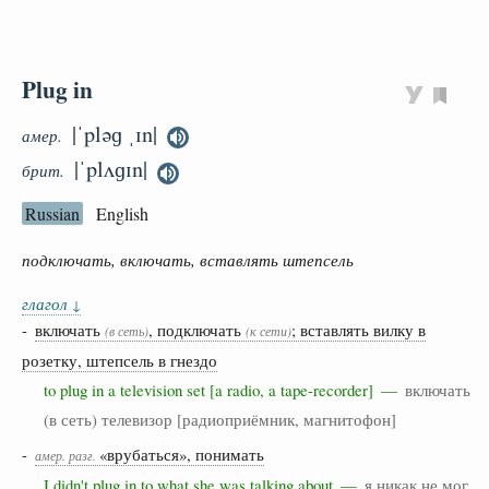
Plug in
|ˈpləɡ ˌɪn|
амер.
|ˈplʌɡɪn|
брит.
Russian
English
подключать, включать, вставлять штепсель
глагол
↓
-
включать
, подключать
; вставлять вилку в
(в сеть)
(к сети)
розетку, штепсель в гнездо
to plug in a television set [a radio, a tape-recorder] —
включать
(в сеть) телевизор [радиоприёмник, магнитофон]
-
«врубаться», понимать
амер.
разг.
I didn't plug in to what she was talking about —
я никак не мог