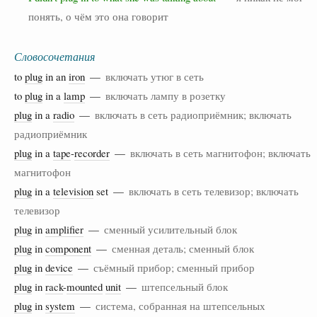
понять, о чём это она говорит
Словосочетания
to
plug
in an
iron
—
включать утюг в сеть
to
plug
in a
lamp
—
включать лампу в розетку
plug
in a
radio
—
включать в сеть радиоприёмник; включать
радиоприёмник
plug
in a
tape
-
recorder
—
включать в сеть магнитофон; включать
магнитофон
plug
in a
television
set —
включать в сеть телевизор; включать
телевизор
plug
in
amplifier
—
сменный усилительный блок
plug
in
component
—
сменная деталь; сменный блок
plug
in
device
—
съёмный прибор; сменный прибор
plug
in
rack
-
mounted
unit
—
штепсельный блок
plug
in
system
—
система, собранная на штепсельных