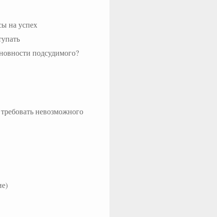
сы на успех
тупать
иновности подсудимого?
 требовать невозможного
ие)