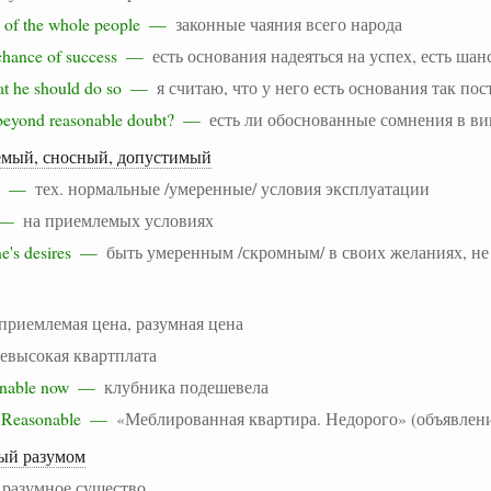
es of the whole people —
законные чаяния всего народа
e chance of success —
есть основания надеяться на успех, есть шан
 that he should do so —
я считаю, что у него есть основания так пос
ty beyond reasonable doubt? —
есть ли обоснованные сомнения в в
емый, сносный, допустимый
ons —
тех. нормальные /умеренные/ условия эксплуатации
s —
на приемлемых условиях
one's desires —
быть умеренным /скромным/ в своих желаниях, не
приемлемая цена, разумная цена
евысокая квартплата
asonable now —
клубника подешевела
t. Reasonable —
«Меблированная квартира. Недорого» (объявлен
ый разумом
—
разумное существо