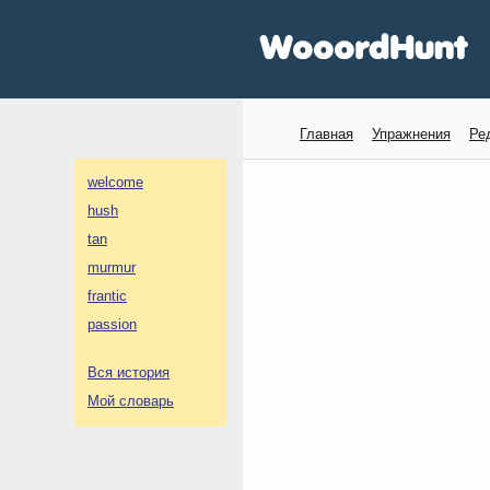
Главная
Упражнения
Ре
welcome
hush
tan
murmur
frantic
passion
Вся история
Мой словарь