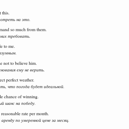
 this.
мотреть на это.
demand so much from them.
 них требовать.
le to me.
азумным.
 not to believe him.
нования ему не верить.
ect perfect weather.
ть, что погода будет идеальной.
le chance of winning.
й шанс на победу.
a reasonable rate per month.
аренду по умеренной цене за месяц.