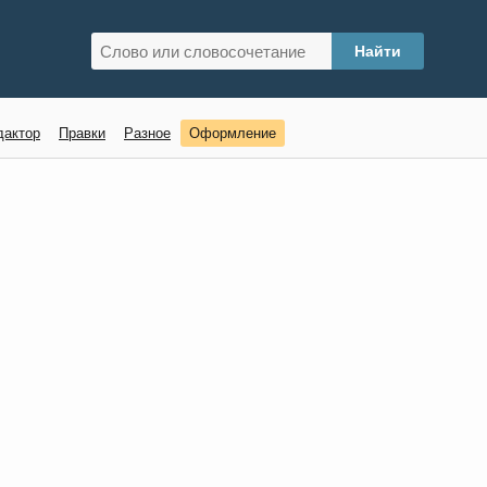
дактор
Правки
Разное
Оформление