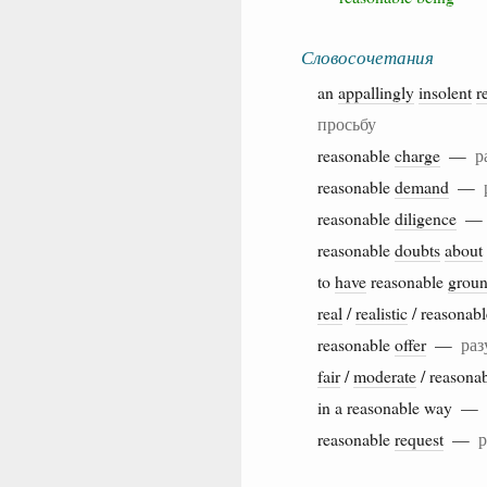
Словосочетания
an
appallingly
insolent
r
просьбу
reasonable
charge
—
р
reasonable
demand
—
reasonable
diligence
reasonable
doubts
about
to
have
reasonable
grou
real
/
realistic
/ reasonab
reasonable
offer
—
раз
fair
/
moderate
/ reasona
in a reasonable way —
reasonable
request
—
р