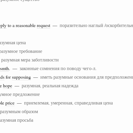
eply
to a reasonable
request
—
поразительно наглый /оскорбитель
азумная цена
разумное требование
—
разумная мера заботливости
smth
. —
законные сомнения по поводу чего-л.
nds
for
supposing
—
иметь разумные основания для предположен
le
hope
—
разумная, реальная надежда
умное предложение
ble
price
—
приемлемая, умеренная, справедливая цена
разумным образом
азумная просьба