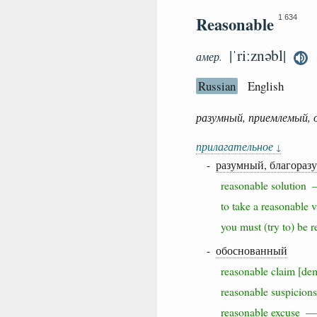
Reasonable
1 634
|ˈriːznəbl|
амер.
Russian
English
разумный, приемлемый, 
прилагательное
↓
-
разумный, благораз
reasonable solutio
to take a reasonabl
you must (try to) b
-
обоснованный
reasonable claim [
reasonable suspici
reasonable excuse