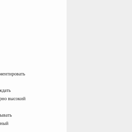
ументировать
ждать
рно высокий
зывать
ьный