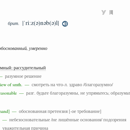
|ˈriːz(ə)nəb(ə)l|
брит.
обоснованный, умеренно
умный; рассудительный
n —
разумное решение
e view of smth. —
смотреть на что-л. здраво /благоразумно/
e reasonable —
разг. будьте благоразумны, не упрямьтесь; образумь
demand] —
обоснованная претензия [-ое требование]
ons —
небезосновательные /не лишённые основания/ подозрения
 —
уважительная причина