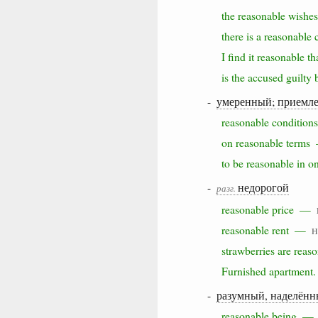
the reasonable wish
there is a reasonabl
I find it reasonable
is the accused guil
-
умеренный; приемл
reasonable conditi
on reasonable term
to be reasonable in 
-
недорогой
разг.
reasonable price —
reasonable rent —
н
strawberries are re
Furnished apartmen
-
разумный, наделённ
reasonable being 