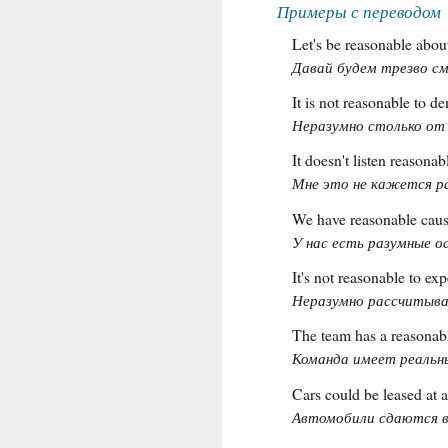
Примеры с переводом
Let's be reasonable about
Давай будем трезво с
It is not reasonable to 
Неразумно столько от
It doesn't listen reasonab
Мне это не кажется р
We have reasonable cause
У нас есть разумные ос
It's not reasonable to exp
Неразумно рассчитыва
The team has a reasonab
Команда имеет реальны
Cars could be leased at 
Автомобили сдаются в 