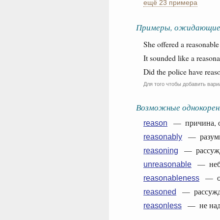
ещё 23 примера
Примеры, ожидающие
She offered a reasonabl
It sounded like a reason
Did the police have reas
Для того чтобы добавить вари
Возможные однокорен
— причина, осн
reason
— разумно
reasonably
— рассужде
reasoning
— небла
unreasonable
— обо
reasonableness
— рассуждат
reasoned
— не наде
reasonless