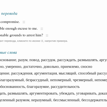
 перевода
e compromise.
able enough excuse to me.
onable grounds to arrest him?
ант перевода, кликните по иконке
, напротив примера.
☰
ные слова
ование, разум, повод, рассудок, рассуждать, размышлять, арг
, умеренно, достаточно, довольно, приемлемо, сносно
ние, рассуждения, аргументация, мыслящий, способный рассу
горазумный, безрассудный, непомерный, чрезмерный, непоме
снованность, благоразумие, рассудительность
ь, размышлять, аргументировать, убеждать, уговаривать, дока
ленный разумом, неразумный, бессмысленный, бессодержател