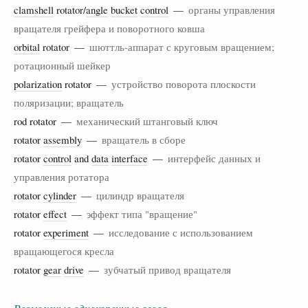
clamshell
rotator/
angle
bucket
control
—
органы управления
вращателя грейфера и поворотного ковша
orbital
rotator —
шюттль-аппарат с круговым вращением;
ротационный шейкер
polarization
rotator —
устройство поворота плоскости
поляризации; вращатель
rod rotator —
механический штанговый ключ
rotator
assembly
—
вращатель в сборе
rotator
control
and
data
interface
—
интерфейс данных и
управления ротатора
rotator
cylinder
—
цилиндр вращателя
rotator
effect
—
эффект типа "вращение"
rotator
experiment
—
исследование с использованием
вращающегося кресла
rotator
gear
drive
—
зубчатый привод вращателя