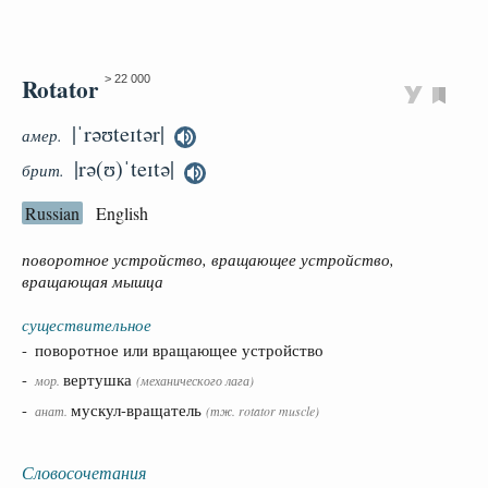
Rotator
> 22 000
|ˈrəʊteɪtər|
амер.
|rə(ʊ)ˈteɪtə|
брит.
Russian
English
поворотное устройство, вращающее устройство,
вращающая мышца
существительное
- поворотное или вращающее устройство
-
вертушка
мор.
(механического лага)
-
мускул-вращатель
анат.
(тж. rotator muscle)
Словосочетания