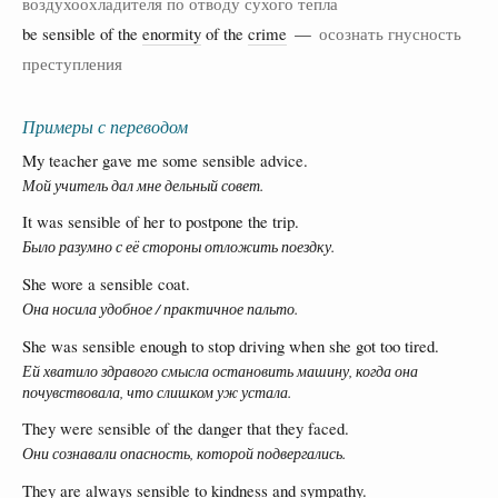
воздухоохладителя по отводу сухого тепла
be sensible of the
enormity
of the
crime
—
осознать гнусность
преступления
Примеры с переводом
My teacher gave me some sensible advice.
Мой учитель дал мне дельный совет.
It was sensible of her to postpone the trip.
Было разумно с её стороны отложить поездку.
She wore a sensible coat.
Она носила удобное / практичное пальто.
She was sensible enough to stop driving when she got too tired.
Ей хватило здравого смысла остановить машину, когда она
почувствовала, что слишком уж устала.
They were sensible of the danger that they faced.
Они сознавали опасность, которой подвергались.
They are always sensible to kindness and sympathy.