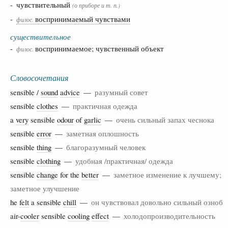
- чувствительный
(о приборе и т. п.)
-
воспринимаемый чувствами
филос.
существительное
-
воспринимаемое; чувственный объект
филос.
Словосочетания
sensible /
sound
advice
—
разумный совет
sensible
clothes
—
практичная одежда
a
very
sensible
odour
of
garlic
—
очень сильный запах чеснока
sensible
error
—
заметная оплошность
sensible
thing
—
благоразумный человек
sensible
clothing
—
удобная /практичная/ одежда
sensible
change
for the
better
—
заметное изменение к лучшему;
заметное улучшение
he
felt
a sensible
chill
—
он чувствовал довольно сильный озноб
air-
cooler
sensible
cooling
effect
—
холодопроизводительность