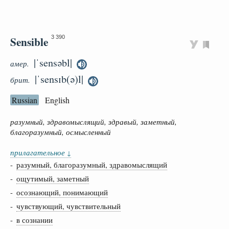
Sensible
3 390
|ˈsensəbl|
амер.
|ˈsensɪb(ə)l|
брит.
Russian
English
разумный, здравомыслящий, здравый, заметный,
благоразумный, осмысленный
прилагательное
↓
-
разумный, благоразумный, здравомыслящий
-
ощутимый, заметный
-
осознающий, понимающий
-
чувствующий, чувствительный
-
в сознании