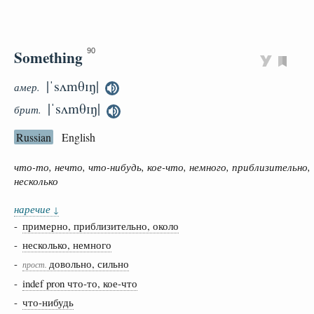
Something
90
|ˈsʌmθɪŋ|
амер.
|ˈsʌmθɪŋ|
брит.
Russian
English
что-то, нечто, что-нибудь, кое-что, немного, приблизительно,
несколько
наречие
↓
-
примерно, приблизительно, около
-
несколько, немного
-
довольно, сильно
прост.
-
indef pron что-то, кое-что
-
что-нибудь