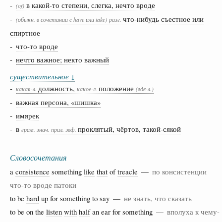
-
в какой-то степени, слегка, нечто вроде
(of)
-
что-нибудь съестное или
(обыкн. в сочетании с have или take)
разг.
спиртное
-
что-то вроде
-
нечто важное; некто важный
существительное
↓
-
должность,
положение
какая-л.
какое-л.
(где-л.)
-
важная персона, «шишка»
-
имярек
-
в
проклятый, чёртов, такой-сякой
грам.
знач.
прил.
эвф.
Словосочетания
a
consistence
something
like
that
of
treacle
—
по консистенции
что-то вроде патоки
to be
hard
up for something to say —
не знать, что сказать
to be on the
listen
with
half
an ear for something —
вполуха к чему-