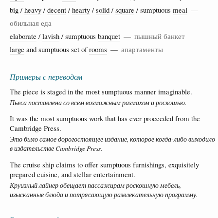
big /
heavy
/
decent
/
hearty
/
solid
/
square
/ sumptuous
meal
—
обильная еда
elaborate
/
lavish
/ sumptuous
banquet
—
пышный банкет
large
and sumptuous set of
rooms
—
апартаменты
Примеры с переводом
The piece is staged in the most sumptuous manner imaginable.
Пьеса поставлена со всем возможным размахом и роскошью.
It was the most sumptuous work that has ever proceeded from the
Cambridge Press.
Это было самое дорогостоящее издание, которое когда-либо выходило
в издательстве Cambridge Press.
The cruise ship claims to offer sumptuous furnishings, exquisitely
prepared cuisine, and stellar entertainment.
Круизный лайнер обещает пассажирам роскошную мебель,
изысканные блюда и потрясающую развлекательную программу.