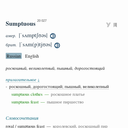
Sumptuous
20 027
|ˈsʌmptʃʊəs|
амер.
|ˈsʌm(p)tjʊəs|
брит.
Russian
English
роскошный, великолепный, пышный, дорогостоящий
прилагательное
↓
-
роскошный, дорогостоящий; пышный, великолепный
sumptuous clothes —
роскошное платье
sumptuous feast —
пышное пиршество
Словосочетания
royal
/ sumptuous
feast
—
королевский, роскошный пир