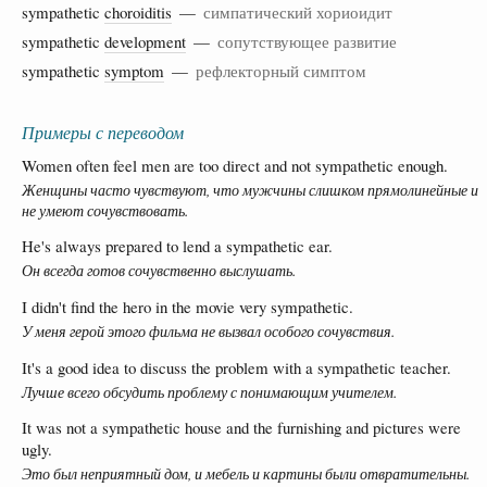
sympathetic
choroiditis
—
симпатический хориоидит
sympathetic
development
—
сопутствующее развитие
sympathetic
symptom
—
рефлекторный симптом
Примеры с переводом
Women often feel men are too direct and not sympathetic enough.
Женщины часто чувствуют, что мужчины слишком прямолинейные и
не умеют сочувствовать.
He's always prepared to lend a sympathetic ear.
Он всегда готов сочувственно выслушать.
I didn't find the hero in the movie very sympathetic.
У меня герой этого фильма не вызвал особого сочувствия.
It's a good idea to discuss the problem with a sympathetic teacher.
Лучше всего обсудить проблему с понимающим учителем.
It was not a sympathetic house and the furnishing and pictures were
ugly.
Это был неприятный дом, и мебель и картины были отвратительны.