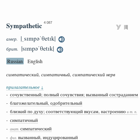
Sympathetic
4 087
|ˌsɪmpəˈθetɪk|
амер.
|sɪmpəˈθetɪk|
брит.
Russian
English
симпатический, симпатичный, симпатический нерв
прилагательное
↓
-
сочувственный; полный сочувствия; вызванный состраданием
-
благожелательный, одобрительный
-
близкий по духу; соответствующий вкусам, настроению
и т. п.
-
симпатичный
-
симпатический
анат.
-
вызванный, индуцированный
физ.