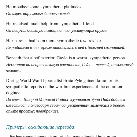
He mouthed some sympathetic platitudes.
Он изрёк пару милых банальностей.
He received much help from sympathetic friends.
Он получил большую помощь от сочувствующих друзей.
Her parents had been more sympathetic towards her.
Её родители в своё время относились к ней с большей симпатией.
Beneath that aloof exterior, Gayle is a warm, sympathetic person.
Несмотря на неприветливую внешность, Гейл — тёплый, отзывчивый
человек.
During World War II journalist Ernie Pyle gained fame for his
sympathetic reports on the wartime experiences of the common
dogface.
Во время Второй Мировой Войны журналист Эрни Пайл добился
известности благодаря своим сочувственным заметкам о боевом
опыте простых новобранцев.
Примеры, ожидающие перевода
...for her second accouchement, she was attended by a more