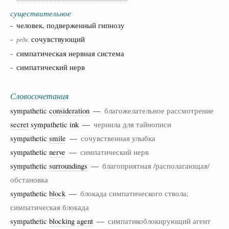
существительное
- человек, подверженный гипнозу
-
сочувствующий
редк.
- симпатическая нервная система
- симпатический нерв
Словосочетания
sympathetic
consideration
—
благожелательное рассмотрение
secret
sympathetic ink —
чернила для тайнописи
sympathetic
smile
—
сочувственная улыбка
sympathetic
nerve
—
симпатический нерв
sympathetic
surroundings
—
благоприятная /располагающая/
обстановка
sympathetic
block
—
блокада симпатического ствола;
симпатическая блокада
sympathetic
blocking
agent
—
симпатикоблокирующий агент