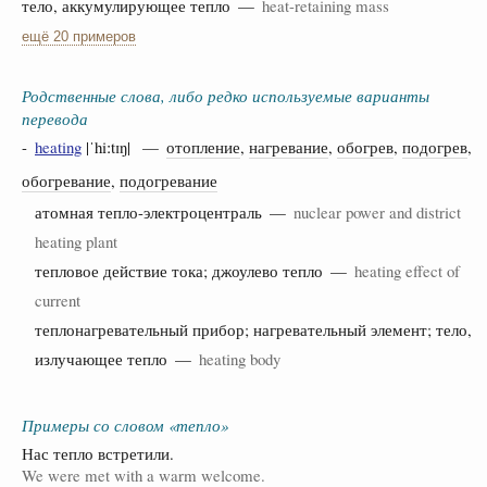
тело, аккумулирующее тепло —
heat-retaining mass
ещё 20 примеров
Родственные слова, либо редко используемые варианты
перевода
-
heating
|ˈhiːtɪŋ| —
отопление
,
нагревание
,
обогрев
,
подогрев
,
обогревание
,
подогревание
атомная тепло-электроцентраль —
nuclear power and district
heating plant
тепловое действие тока; джоулево тепло —
heating effect of
current
теплонагревательный прибор; нагревательный элемент; тело,
излучающее тепло —
heating body
Примеры со словом «тепло»
Нас тепло встретили.
We were met with a warm welcome.