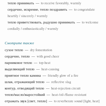
тепло принимать —
to receive favorably, warmly
сердечно, искренне, тепло поздравить —
to congratulate
heartily / sincerely / warmly
тепло приветствовать, радушно принимать —
to welcome
cordially / enthusiastically / warmly
Смотрите также
сухое тепло —
dry fomentation
сердечно, тепло —
with good cheer
парниковое тепло —
top-heat
выделяющий тепло —
heat-causing
приятное тепло камина —
friendly glow of a fire
шлак, отражающий тепло —
reflective slag
контур, отводящий тепло —
heat-rejection circuit
тепло/масло/жаростойкий —
heat-/oil-/flame resistant
отражать звук [свет, тепло] —
to reverberate sound [light, heat]