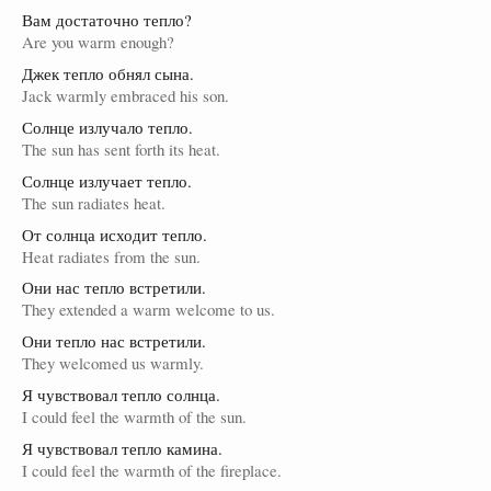
Вам достаточно тепло?
Are you warm enough?
Джек тепло обнял сына.
Jack warmly embraced his son.
Солнце излучало тепло.
The sun has sent forth its heat.
Солнце излучает тепло.
The sun radiates heat.
От солнца исходит тепло.
Heat radiates from the sun.
Они нас тепло встретили.
They extended a warm welcome to us.
Они тепло нас встретили.
They welcomed us warmly.
Я чувствовал тепло солнца.
I could feel the warmth of the sun.
Я чувствовал тепло камина.
I could feel the warmth of the fireplace.