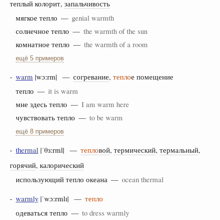
теплый колорит,
запальчивость
мягкое тепло —
genial warmth
солнечное тепло —
the warmth of the sun
комнатное тепло —
the warmth of a room
ещё 5 примеров
-
warm
|wɔːrm| —
согревание
,
тепло
е помещение
тепло —
it is warm
мне здесь тепло —
I am warm here
чувствовать тепло —
to be warm
ещё 8 примеров
-
thermal
|ˈθɜːrml| —
тепло
вой
,
термический
,
термальный
,
горячий
,
калорический
использующий тепло океана —
ocean thermal
-
warmly
|ˈwɔːrmlɪ| —
тепло
одеваться тепло —
to dress warmly