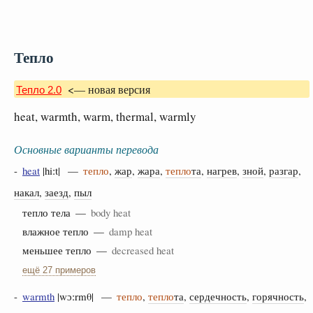
Тепло
<— новая версия
Тепло 2.0
heat, warmth, warm, thermal, warmly
Основные варианты перевода
-
heat
|hiːt| —
тепло
,
жар
,
жара
,
тепло
та
,
нагрев
,
зной
,
разгар
,
накал
,
заезд
,
пыл
тепло тела —
body heat
влажное тепло —
damp heat
меньшее тепло —
decreased heat
ещё 27 примеров
-
warmth
|wɔːrmθ| —
тепло
,
тепло
та
,
сердечность
,
горячность
,