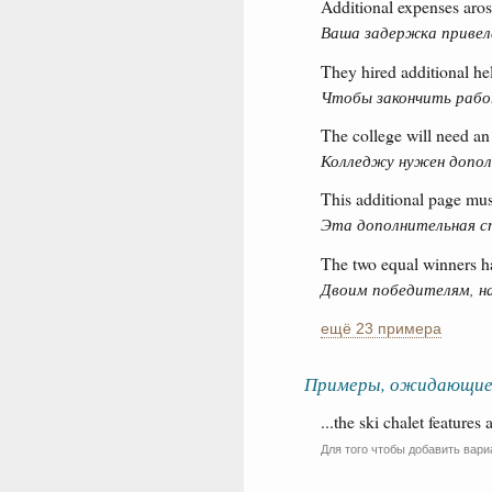
Additional expenses aros
Ваша задержка привел
They hired additional hel
Чтобы закончить рабо
The college will need an 
Колледжу нужен допол
This additional page must 
Эта дополнительная с
The two equal winners ha
Двоим победителям, н
ещё 23 примера
Примеры, ожидающие
...the ski chalet features
Для того чтобы добавить вари