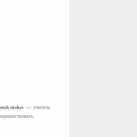
brush
strokes
—
учитель
овершенствовать,