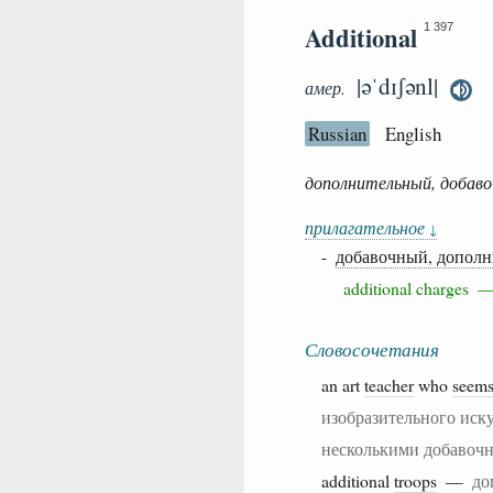
Additional
1 397
|əˈdɪʃənl|
амер.
Russian
English
дополнительный, добав
прилагательное
↓
-
добавочный, допол
additional charges
Словосочетания
an art
teacher
who
seem
изобразительного иску
несколькими добавоч
additional
troops
—
до