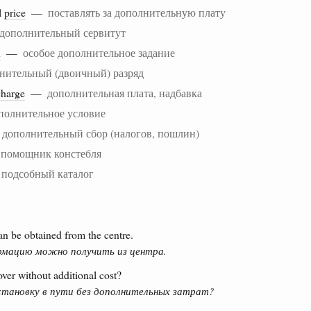
l
price
—
поставлять за дополнительную плату
дополнительный сервитут
n
—
особое дополнительное задание
нительный (двоичный) разряд
charge
—
дополнительная плата, надбавка
полнительное условие
—
дополнительный сбор (налогов, пошлин)
—
помощник констебля
—
подсобный каталог
an be obtained from the centre.
мацию можно получить из центра.
over without additional cost?
тановку в пути без дополнительных затрат?