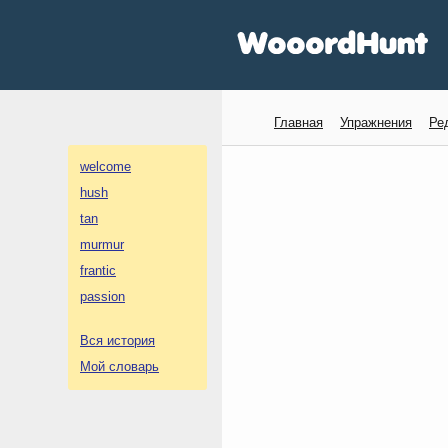
Главная
Упражнения
Ре
welcome
hush
tan
murmur
frantic
passion
Вся история
Мой словарь