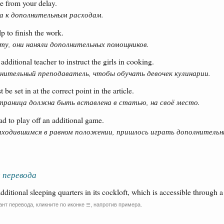
e from your delay.
а к дополнительным расходам.
p to finish the work.
ту, они наняли дополнительных помощников.
additional teacher to instruct the girls in cooking.
нительный преподаватель, чтобы обучать девочек кулинарии.
be set in at the correct point in the article.
траница должна быть вставлена в статью, на своё место.
d to play off an additional game.
аходившимся в равном положении, пришлось играть дополнительн
 перевода
 additional sleeping quarters in its cockloft, which is accessible through 
ант перевода, кликните по иконке
, напротив примера.
☰