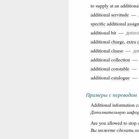
to
supply
at an additiona
additional
servitude
—
specific
additional
assig
additional bit —
допол
additional
charge
,
extra
additional
clause
—
до
additional
collection
additional
constable
additional
catalogue
Примеры с переводом
Additional information c
Дополнительную инфор
Are you allowed to stop 
Вы можете сделать ос