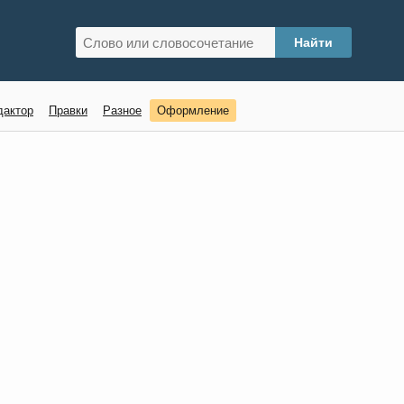
дактор
Правки
Разное
Оформление