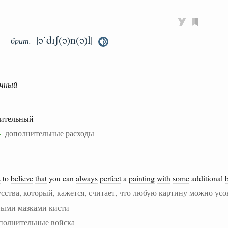
|əˈdɪʃ(ə)n(ə)l|
брит.
очный
нительный
 —
дополнительные расходы
s
to
believe
that
you can
always
perfect
a
painting
with
some
additional
сства, который, кажется, считает, что любую картину можно ус
ными мазками кисти
полнительные войска