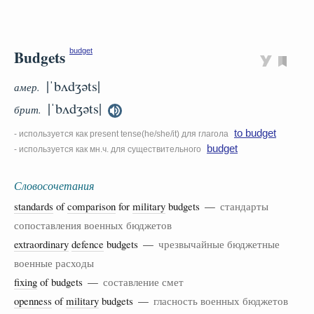
Budgets
budget
|ˈbʌdʒəts|
амер.
|ˈbʌdʒəts|
брит.
to budget
- используется как present tense(he/she/it) для глагола
budget
- используется как мн.ч. для существительного
Словосочетания
standards
of
comparison
for
military
budgets —
стандарты
сопоставления военных бюджетов
extraordinary
defence
budgets —
чрезвычайные бюджетные
военные расходы
fixing
of budgets —
составление смет
openness
of
military
budgets —
гласность военных бюджетов