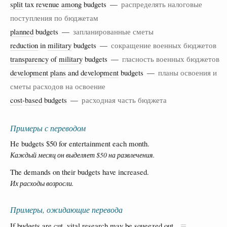
split
tax
revenue
among
budgets —
распределять налоговые
поступления по бюджетам
planned
budgets —
запланированные сметы
reduction
in
military
budgets —
сокращение военных бюджетов
transparency
of
military
budgets —
гласность военных бюджетов
development
plans
and
development
budgets —
планы освоения и
сметы расходов на освоение
cost
-
based
budgets —
расходная часть бюджета
Примеры с переводом
He budgets $50 for entertainment each month.
Каждый месяц он выделяет $50 на развлечения.
The demands on their budgets have increased.
Их расходы возросли.
Примеры, ожидающие перевода
If budgets are cut, vital research may be squeezed out.