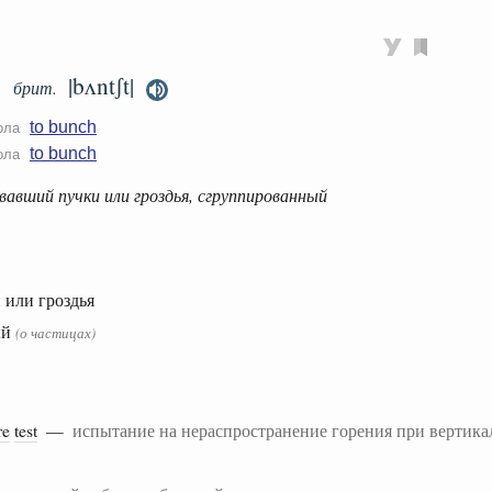
|bʌntʃt|
брит.
to bunch
ола
to bunch
ола
овавший пучки или гроздья, сгруппированный
 или гроздья
ый
(о частицах)
re
test
—
испытание на нераспространение горения при вертика