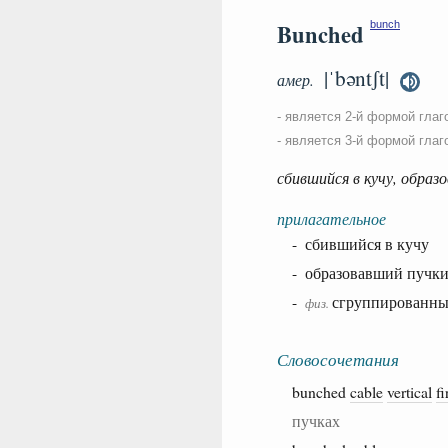
Bunched
bunch
|ˈbəntʃt|
амер.
- является 2-й формой глаг
- является 3-й формой глаг
сбившийся в кучу, образ
прилагательное
- сбившийся в кучу
- образовавший пучки
-
сгруппированн
физ.
Словосочетания
bunched
cable
vertical
fi
пучках