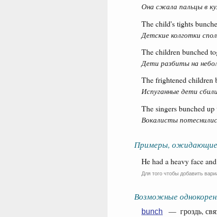
Она сжала пальцы в ку
The child's tights bunche
Детские колготки спол
The children bunched tog
Дети разбиты на небо
The frightened children 
Испуганные дети сбилис
The singers bunched up 
Вокалисты потеснилис
Примеры, ожидающие
He had a heavy face and 
Для того чтобы добавить вари
Возможные однокорен
— гроздь, связк
bunch