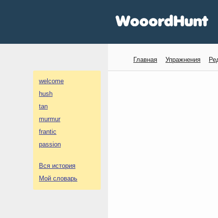
Главная
Упражнения
Ре
welcome
hush
tan
murmur
frantic
passion
Вся история
Мой словарь