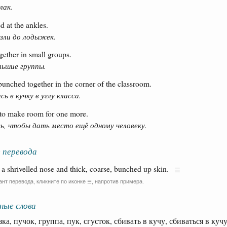
лак.
d at the ankles.
зли до лодыжек.
ether in small groups.
льшие группы.
bunched together in the corner of the classroom.
ь в кучку в углу класса.
to make room for one more.
ь, чтобы дать место ещё одному человеку.
 перевода
a shrivelled nose and thick, coarse, bunched up skin.
ант перевода, кликните по иконке
, напротив примера.
☰
ные слова
а, пучок, группа, пук, сгусток, сбивать в кучу, сбиваться в куч