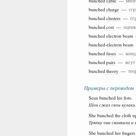
bunched
cable
—
мног
bunched
charge
—
сгр
bunched
clusters
—
сг
bunched
cost
—
оценк
bunched
electron
beam
bunched-
electron
beam
bunched
fuses
—
конц
bunched
pairs
—
жгут 
bunched
theory
—
тео
Примеры с переводом
Sean bunched his fists.
Шон сжал свои кулаки
She bunched the cloth up
Тряпку она скомкала и
She bunched her fingers i