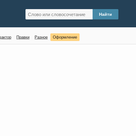
дактор
Правки
Разное
Оформление