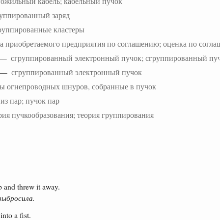
ожильный кабель; кабельный пучок
уппированный заряд
руппированные кластеры
а приобретаемого предприятия по соглашению; оценка по согл
—
сгруппированный электронный пучок; сгруппированный пуч
—
сгруппированный электронный пучок
ы огнепроводных шнуров, собранные в пучок
из пар; пучок пар
рия пучкообразования; теория группирования
.
 and threw it away.
 выбросила.
nto a fist.