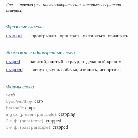
Грег — трепло (т.е. часто говорит вещи, которые совершенно
неверны).
Фразовые глаголы
— проигрывать, проиграть, уклоняться, увиливать
crap out
Возможные однокоренные слова
— завитой, одетый в траур, отделанный крепом
craped
— чепуха, чушь собачья, изгадить, испортить
crapped
Формы слова
verb
crap
I/you/we/they:
craps
he/she/it:
crapping
ing ф. (present participle):
crapped
2-я ф. (past tense):
crapped
3-я ф. (past participle):