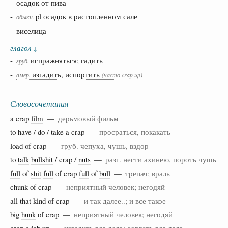
- осадок от пива
-
pl осадок в растопленном сале
обыкн.
- виселица
глагол
↓
-
испражняться; гадить
груб.
-
изгадить, испортить
амер.
(часто crap up)
Словосочетания
a crap
film
—
дерьмовый фильм
to
have
/ do /
take
a crap —
просраться, покакать
load
of crap —
груб. чепуха, чушь, вздор
to
talk
bullshit
/ crap /
nuts
—
разг. нести ахинею, пороть чушь
full
of
shit
full
of crap
full
of
bull
—
трепач; враль
chunk
of crap —
неприятный человек; негодяй
all
that
kind
of crap —
и так далее..; и все такое
big
hunk
of crap —
неприятный человек; негодяй
crap a job up —
изгадить все дело; сорвать все дело