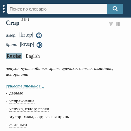
Crap
2 841
|kræp|
амер.
|kræp|
брит.
Russian
English
чепуха, чушь собачья, хрень, гречиха, деньги, изгадить,
испортить
существительное
↓
- дерьмо
-
испражнение
-
чепуха, вздор; враки
- мусор, хлам, сор; всякая дрянь
-
деньги
сл.