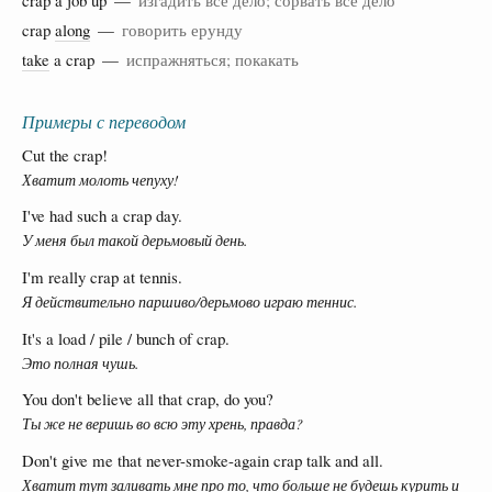
crap
along
—
говорить ерунду
take
a crap —
испражняться; покакать
Примеры с переводом
Cut the crap!
Хватит молоть чепуху!
I've had such a crap day.
У меня был такой дерьмовый день.
I'm really crap at tennis.
Я действительно паршиво/дерьмово играю теннис.
It's a load / pile / bunch of crap.
Это полная чушь.
You don't believe all that crap, do you?
Ты же не веришь во всю эту хрень, правда?
Don't give me that never-smoke-again crap talk and all.
Хватит тут заливать мне про то, что больше не будешь курить и