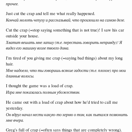
прочее.
Just cut the crap and tell me what really happened.
Кончай молоть чепуху и рассказывай, что произошло на самом деле.
Cut the crap (=stop saying something that is not true)! I saw his car
outside your house.
Хватит вешать мне лапшу (т.е. перестань говорить неправду)! Я
видел его машину возле твоего дома.
I'm tired of you giving me crap (=saying bad things) about my long
hair.
Мне надоело, что ты говоришь всякие гадости (т.е. плохое) про мои
длинные волосы.
I thought the game was a load of crap.
Игра мне показалась полным убожеством.
He came out with a load of crap about how he'd tried to call me
yesterday.
Он вдруг начал нести какую-то херню о том, как пытался позвонить
мне вчера.
Greg's full of crap (=often says things that are completely wrong).