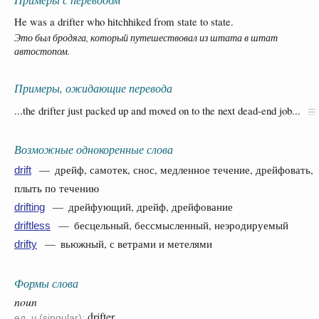
He was a drifter who hitchhiked from state to state.
Это был бродяга, который путешествовал из штата в штат
автостопом.
Примеры, ожидающие перевода
...the drifter just packed up and moved on to the next dead-end job...
Возможные однокоренные слова
— дрейф, самотек, снос, медленное течение, дрейфовать,
drift
плыть по течению
— дрейфующий, дрейф, дрейфование
drifting
— бесцельный, бессмысленный, неэродируемый
driftless
— вьюжный, с ветрами и метелями
drifty
Формы слова
noun
drifter
ед. ч.(singular):