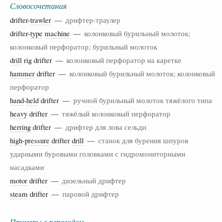
Словосочетания
drifter-
trawler
—
дрифтер-траулер
drifter-
type
machine
—
колонковый бурильный молоток;
колонковый перфоратор; бурильный молоток
drill
rig drifter —
колонковый перфоратор на каретке
hammer
drifter —
колонковый бурильный молоток; колонковый
перфоратор
hand
-
held
drifter —
ручной бурильный молоток тяжёлого типа
heavy
drifter —
тяжёлый колонковый перфоратор
herring
drifter —
дрифтер для лова сельди
high
-
pressure
drifter
drill
—
станок для бурения шпуров
ударными буровыми головками с гидромониторными
насадками
motor
drifter —
дизельный дрифтер
steam
drifter —
паровой дрифтер
Примеры с переводом