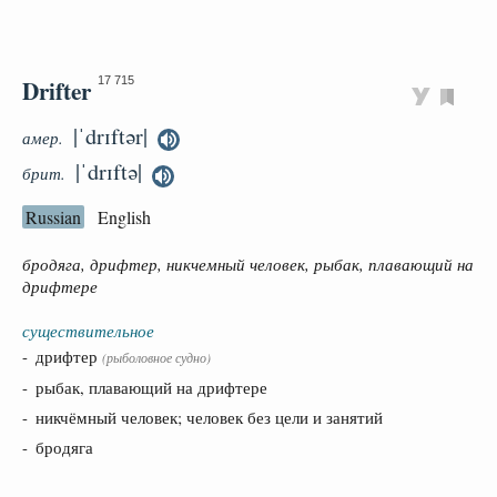
Drifter
17 715
|ˈdrɪftər|
амер.
|ˈdrɪftə|
брит.
Russian
English
бродяга, дрифтер, никчемный человек, рыбак, плавающий на
дрифтере
существительное
- дрифтер
(рыболовное судно)
- рыбак, плавающий на дрифтере
- никчёмный человек; человек без цели и занятий
- бродяга