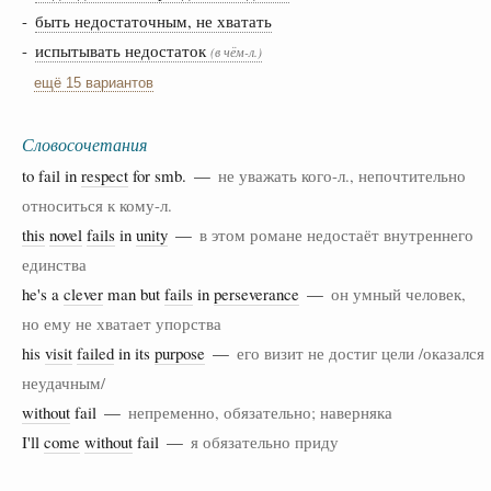
-
быть недостаточным, не хватать
-
испытывать недостаток
(в чём-л.)
ещё 15 вариантов
Словосочетания
to fail in
respect
for smb. —
не уважать кого-л., непочтительно
относиться к кому-л.
this
novel
fails
in
unity
—
в этом романе недостаёт внутреннего
единства
he's a
clever
man but
fails
in
perseverance
—
он умный человек,
но ему не хватает упорства
his
visit
failed
in its
purpose
—
его визит не достиг цели /оказался
неудачным/
without
fail —
непременно, обязательно; наверняка
I'll
come
without
fail —
я обязательно приду