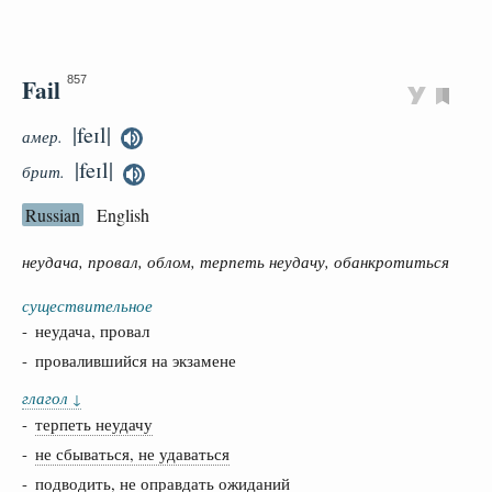
Fail
857
|feɪl|
амер.
|feɪl|
брит.
Russian
English
неудача, провал, облом, терпеть неудачу, обанкротиться
существительное
- неудача, провал
- провалившийся на экзамене
глагол
↓
-
терпеть неудачу
-
не сбываться, не удаваться
-
подводить, не оправдать ожиданий