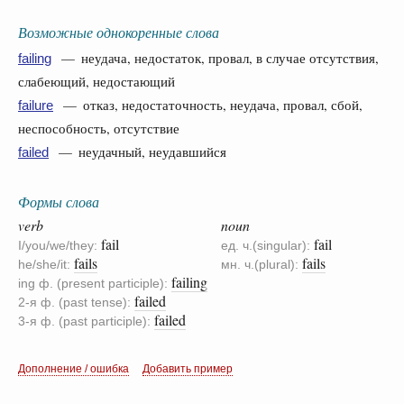
Возможные однокоренные слова
— неудача, недостаток, провал, в случае отсутствия,
failing
слабеющий, недостающий
— отказ, недостаточность, неудача, провал, сбой,
failure
неспособность, отсутствие
— неудачный, неудавшийся
failed
Формы слова
verb
noun
fail
fail
I/you/we/they:
ед. ч.(singular):
fails
fails
he/she/it:
мн. ч.(plural):
failing
ing ф. (present participle):
failed
2-я ф. (past tense):
failed
3-я ф. (past participle):
Дополнение / ошибка
Добавить пример