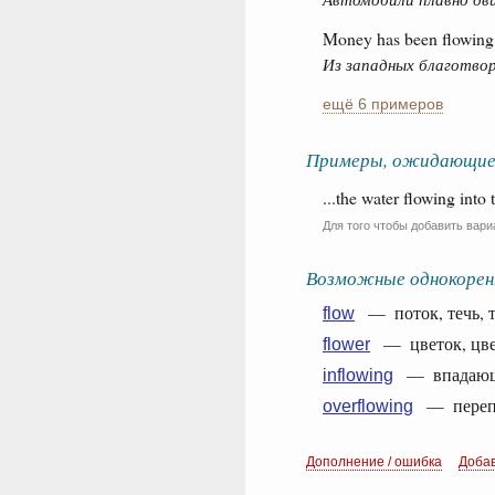
Money has been flowing 
Из западных благотвор
ещё 6 примеров
Примеры, ожидающие
...the water flowing into 
Для того чтобы добавить вари
Возможные однокорен
— поток, течь, те
flow
— цветок, цвет,
flower
— впадающи
inflowing
— перепол
overflowing
Дополнение / ошибка
Доба