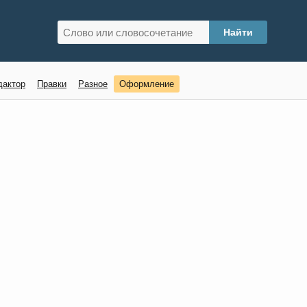
дактор
Правки
Разное
Оформление