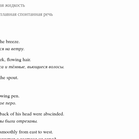
ая жидкость
плавная спонтанная речь
the breeze.
ся на ветру.
rk, flowing hair.
жа и тёмные, вьющиеся волосы.
the spout.
owing pen.
ое перо.
 back of his head were abscinded.
ны были отрезаны.
 smoothly from east to west.
жутся с востока на запад.