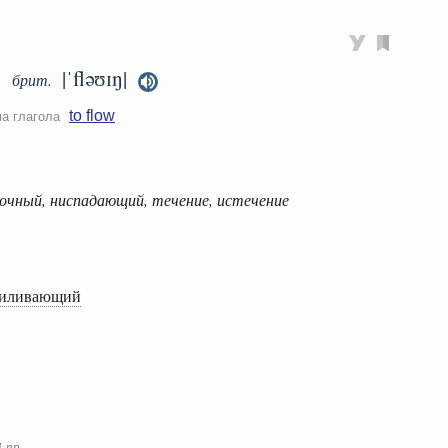
|ˈfləʊɪŋ|
брит.
to flow
ма глагола
очный, ниспадающий, течение, истечение
риливающий
и
пр.