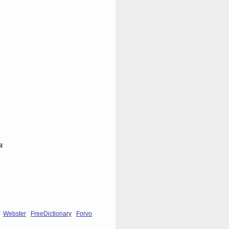
я
Webster
FreeDictionary
Forvo