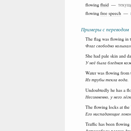
flowing
fluid
—
текущ
flowing
free
speech
—
Примеры с переводом
The flag was flowing in 
Флаг свободно колыхал
She had pale skin and da
У неё была бледная ко
Water was flowing from 
Из трубы текла вода.
Undoubtedly he has a fl
Несомненно, у него лёгк
The flowing locks at the
Его ниспадающие локо
Traffic has been flowing
Автомобили плавно дви