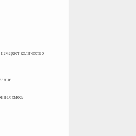
 измеряет количество
вание
онная смесь