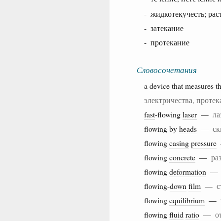
- жидкотекучесть; рас
- затекание
- протекание
Словосочетания
a
device
that
measures
t
электричества, проте
fast
-flowing
laser
—
ла
flowing by
heads
—
ск
flowing
casing
pressure
flowing
concrete
—
ра
flowing
deformation
flowing-
down
film
—
с
flowing
equilibrium
—
flowing
fluid
ratio
—
о