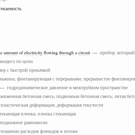
текаемость
he
amount
of
electricity
flowing
through
a
circuit
—
прибор, который
кающего по цепи
зер с быстрой прокачкой
важина, фонтанирующая с перерывами; прерывистое фонтаниро
—
гидродинамическое давление в межтрубном пространстве
зжиженная бетонная смесь; подвижная бетонная смесь; литая бет
—
пластическая деформация; деформация текучести
текающая пленка; пленка стекающая
подвижное равновесие
тношение расходов флюидов в потоке