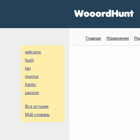
Главная
Упражнения
Ре
welcome
hush
tan
murmur
frantic
passion
Вся история
Мой словарь