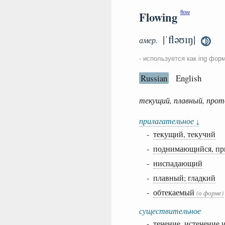
Flowing
flow
|ˈfləʊɪŋ|
амер.
- используется как ing фор
Russian
English
текущий, плавный, прот
прилагательное
↓
-
текущий, текучий
-
поднимающийся, п
-
ниспадающий
-
плавный; гладкий
-
обтекаемый
(о форме)
существительное
- течение, истечение 