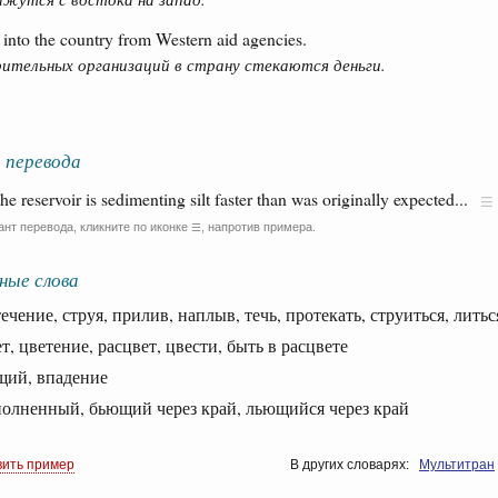
into the country from Western aid agencies.
ительных организаций в страну стекаются деньги.
 перевода
the reservoir is sedimenting silt faster than was originally expected...
ант перевода, кликните по иконке
, напротив примера.
☰
ные слова
чение, струя, прилив, наплыв, течь, протекать, струиться, литьс
 цветение, расцвет, цвести, быть в расцвете
й, впадение
ненный, бьющий через край, льющийся через край
вить пример
В других словарях:
Мультитран