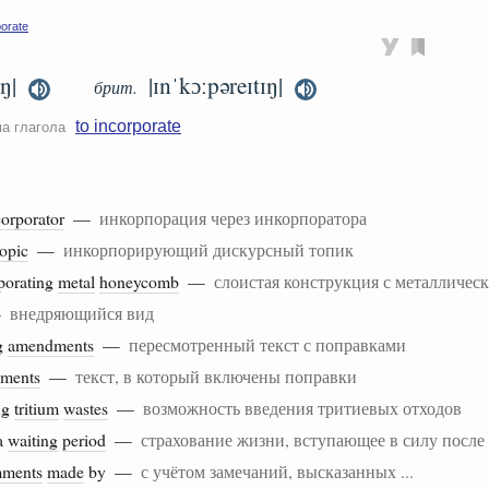
porate
ŋ|
|ɪnˈkɔːpəreɪtɪŋ|
брит.
to incorporate
ма глагола
corporator
—
инкорпорация через инкорпоратора
topic
—
инкорпорирующий дискурсный топик
porating
metal
honeycomb
—
слоистая конструкция с металличес
—
внедряющийся вид
g
amendments
—
пересмотренный текст с поправками
ments
—
текст, в который включены поправки
ng
tritium
wastes
—
возможность введения тритиевых отходов
 a
waiting
period
—
страхование жизни, вступающее в силу после
ments
made
by —
с учётом замечаний, высказанных ...