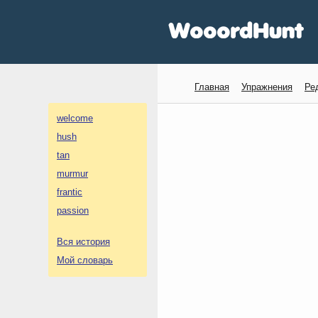
Главная
Упражнения
Ре
welcome
hush
tan
murmur
frantic
passion
Вся история
Мой словарь