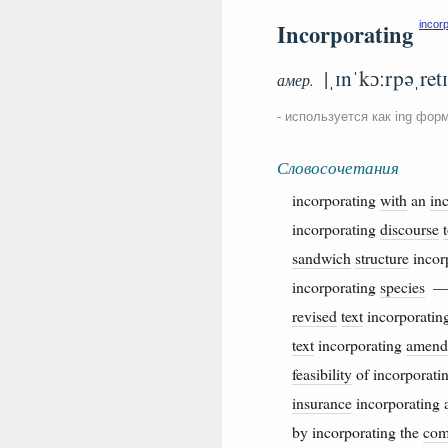
Incorporating
incor
|ˌɪnˈkɔːrpəˌretɪ
амер.
- используется как ing фор
Словосочетания
incorporating
with
an
in
incorporating
discourse
sandwich
structure
incor
incorporating
species
revised
text
incorporatin
text
incorporating
amend
feasibility
of incorporati
insurance
incorporating
by incorporating the
com