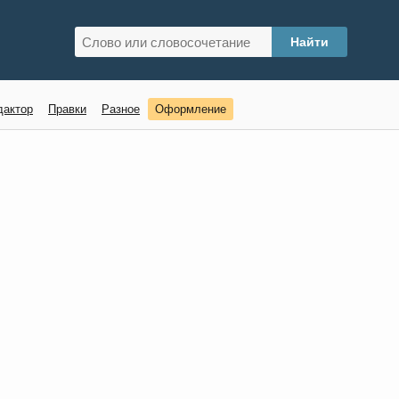
дактор
Правки
Разное
Оформление