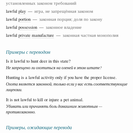
установленных законом требований
lawful
play
—
игра, не запрещённая законом
lawful
portion
—
законная порция; доля по закону
lawful
possession
—
законное владение
lawful
private
manufacture
—
законная частная монополия
Примеры с переводом
Is it lawful to hunt deer in this state?
Не запрещено ли охотиться на оленей в этом штате?
Hunting is a lawful activity only if you have the proper license.
Охота является законной, только если у вас есть соответствующие
лицензии.
It is not lawful to kill or injure a pet animal.
Убивать или причинять боль домашним животным —
противозаконно.
Примеры, ожидающие перевода