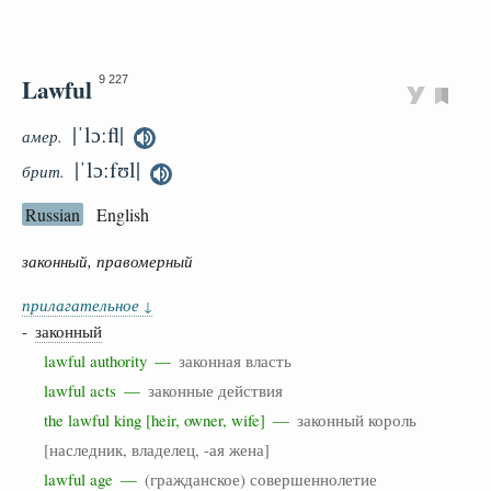
Lawful
9 227
|ˈlɔːfl|
амер.
|ˈlɔːfʊl|
брит.
Russian
English
законный, правомерный
прилагательное
↓
-
законный
lawful authority —
законная власть
lawful acts —
законные действия
the lawful king [heir, owner, wife] —
законный король
[наследник, владелец, -ая жена]
lawful age —
(гражданское) совершеннолетие