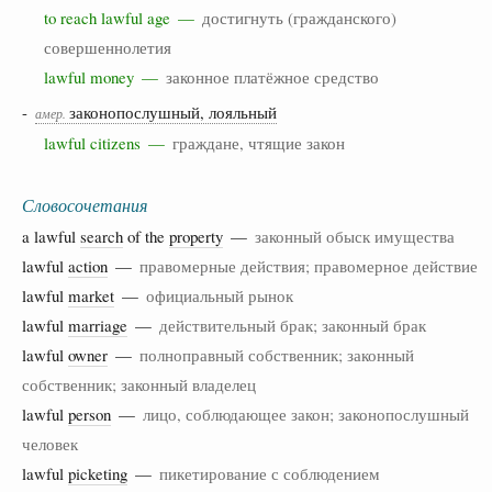
to reach lawful age —
достигнуть (гражданского)
совершеннолетия
lawful money —
законное платёжное средство
-
законопослушный, лояльный
амер.
lawful citizens —
граждане, чтящие закон
Словосочетания
a lawful
search
of the
property
—
законный обыск имущества
lawful
action
—
правомерные действия; правомерное действие
lawful
market
—
официальный рынок
lawful
marriage
—
действительный брак; законный брак
lawful
owner
—
полноправный собственник; законный
собственник; законный владелец
lawful
person
—
лицо, соблюдающее закон; законопослушный
человек
lawful
picketing
—
пикетирование с соблюдением