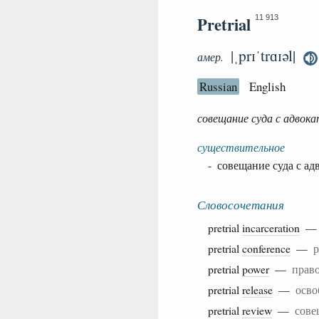
Pretrial
11 913
|ˌprɪˈtrɑɪəl|
амер.
Russian
English
совещание суда с адвока
существительное
- совещание суда с ад
Словосочетания
pretrial
incarceration
pretrial
conference
—
р
pretrial
power
—
право
pretrial
release
—
осво
pretrial
review
—
сове