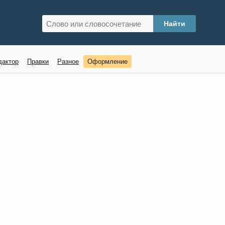
дактор
Правки
Разное
Оформление