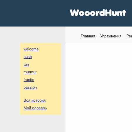
Главная
Упражнения
Ре
welcome
hush
tan
murmur
frantic
passion
Вся история
Мой словарь