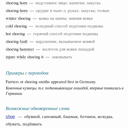
shoeing
horn
—
подставное лицо; напитки; закуска
shoeing-
horn
—
орудие в чьих-л. руках; закуска; толкач
winter
shoeing —
ковка на шипы; зимняя ковка
cold
shoeing —
холодный способ подгонки подковы
hot shoeing —
горячий способ подгонки подковы
shoeing
fault
—
нарушение, вызываемое ковкой
shoeing
hammer
—
молоток для ковки лошадей
injure
while
shoeing it —
заковывать
Примеры с переводом
Farriers or shoeing smiths appeared first in Germany.
Ковочные кузнецы, т.е. подковывающие лошадей, впервые появились в
Германии.
Возможные однокоренные слова
— обувной, сапожный, башмак, ботинок, колодка,
shoe
обувать, подбивать