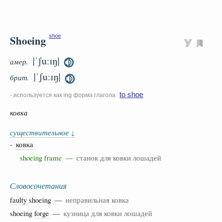
Shoeing
shoe
|ˈʃuːɪŋ|
амер.
|ˈʃuːɪŋ|
брит.
to shoe
- используется как ing форма глагола
ковка
существительное
↓
-
ковка
shoeing frame —
станок для ковки лошадей
Словосочетания
faulty
shoeing —
неправильная ковка
shoeing
forge
—
кузница для ковки лошадей