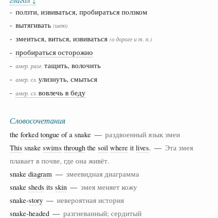
↓
- ползти, извиваться, пробираться ползком
- вытягивать
(шею)
- змеиться, виться, извиваться
(о дороге и т. п.)
-
пробираться осторожно
-
тащить, волочить
амер.
разг.
-
улизнуть, смыться
амер.
сл.
-
вовлечь в беду
амер.
сл.
Словосочетания
the
forked
tongue
of a snake —
раздвоенный язык змеи
This
snake
swims
through
the
soil
where
it
lives
. —
Эта змея
плавает в почве, где она живёт.
snake
diagram
—
змеевидная диаграмма
snake
sheds
its
skin
—
змея меняет кожу
snake-
story
—
невероятная история
snake-
headed
—
разгневанный; сердитый