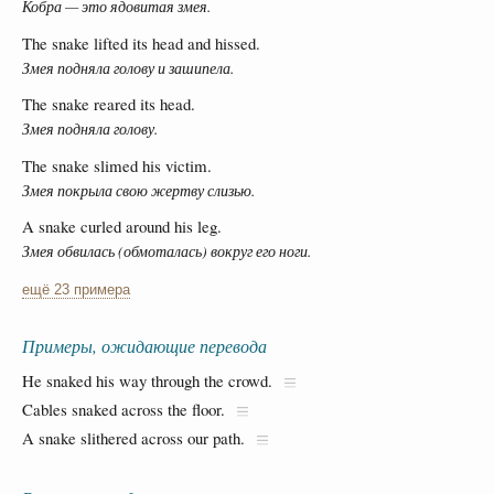
Кобра — это ядовитая змея.
The snake lifted its head and hissed.
Змея подняла голову и зашипела.
The snake reared its head.
Змея подняла голову.
The snake slimed his victim.
Змея покрыла свою жертву слизью.
A snake curled around his leg.
Змея обвилась (обмоталась) вокруг его ноги.
ещё 23 примера
Примеры, ожидающие перевода
He snaked his way through the crowd.
Cables snaked across the floor.
A snake slithered across our path.