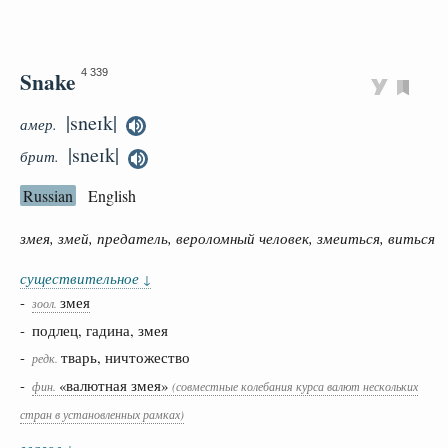
Snake
4 339
|sneɪk|
амер.
|sneɪk|
брит.
Russian
English
змея, змей, предатель, вероломный человек, змеиться, виться
существительное
↓
-
змея
зоол.
- подлец, гадина, змея
-
тварь, ничтожество
редк.
-
«валютная змея»
фин.
(совместные колебания курса валют нескольких
стран в установленных рамках)
глагол