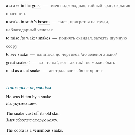
a snake in the
grass
—
змея подколодная, тайный враг, скрытая
опасность
a snake in smb.'s
bosom
—
змея, пригретая на груди,
неблагодарный человек
to
raise
/to
wake
/
snakes
—
поднять скандал, затеять шумную
ссору
to see snake —
напиться до чёртиков /до зелёного змия/
great
snakes
! —
вот те на!, вот так так!, не может быть!
mad as a cut snake —
австрал. вне себя от ярости
Примеры с переводом
He was bitten by a snake.
Его укусила змея.
The snake cast off its old skin.
Змея сбросила старую кожу.
The cobra is a venomous snake.