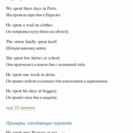
We spent three days in Paris.
Мы провели три дня в Париже.
He spent a wad on clothes.
Он потратил кучу денег на одежду.
The storm finally spent itself.
Шторм наконец затих.
She spent five halves at school.
Она проучилась в школе два с половиной года.
He spent one week in detox.
Он провел неделю в клинике для алкоголиков и наркоманов.
He spent his days in beggary.
Он провёл свои дни в нищете.
ещё 23 примера
Примеры, ожидающие перевода
He spent over 30 years at sea.