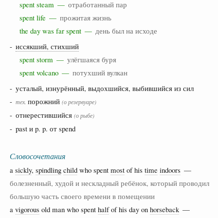
spent steam —
отработанный пар
spent life —
прожитая жизнь
the day was far spent —
день был на исходе
-
иссякший, стихший
spent storm —
улёгшаяся буря
spent volcano —
потухший вулкан
- усталый, изнурённый, выдохшийся, выбившийся из сил
-
порожний
тех.
(о резервуаре)
- отнерестившийся
(о рыбе)
- past и p. p. от spend
Словосочетания
a
sickly
,
spindling
child
who spent
most
of his
time
indoors
—
болезненный, худой и нескладный ребёнок, который проводил
большую часть своего времени в помещении
a
vigorous
old man who spent
half
of his day on
horseback
—