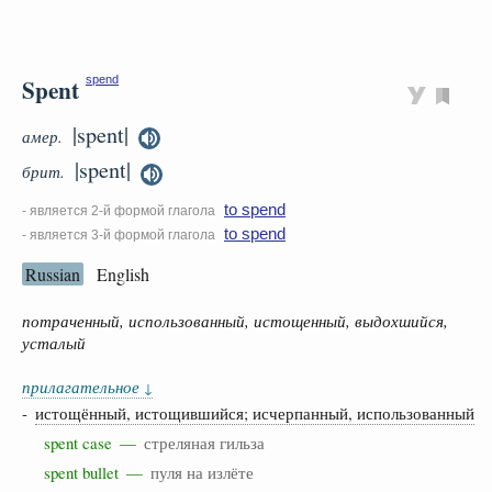
Spent
spend
|spent|
амер.
|spent|
брит.
to spend
- является 2-й формой глагола
to spend
- является 3-й формой глагола
Russian
English
потраченный, использованный, истощенный, выдохшийся,
усталый
прилагательное
↓
-
истощённый, истощившийся; исчерпанный, использованный
spent case —
стреляная гильза
spent bullet —
пуля на излёте