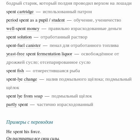
бодрый старик, который полдня проводил верхом на лошади
spent
cartridge
—
использованный патрон
period
spent as a
pupil
/
student
—
обучение, ученичество
well
-spent
money
—
правильно израсходованные деньги
spent
solution
—
отработанный раствор
spent-
fuel
canister
—
пенал для отработанного топлива
yeast
-
free
spent
fermentation
liquor
—
освобождённое от
дрожжей сусло; отсепарированное сусло
spent
fish
—
отнерестившаяся рыба
spent-lye
change
—
налив подмыльного щёлока; подмыльный
щёлок
spent lye
from
soap
—
подмыльный щёлок
partly
spent —
частично израсходованный
Примеры с переводом
He spent his force.
Он растратил все свои силы.